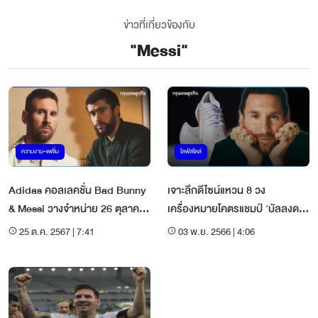
ข่าวที่เกี่ยวข้องกับ
"
Messi
"
ความงาม-แฟชั่น
ไลฟ์สไตล์
Adidas คอลเลคชั่น Bad Bunny
เจาะลึกดีไซน์แหวน 8 วง
& Messi วางจำหน่าย 26 ตุลาคม
เครื่องหมายโคตรแชมป์ 'บัลลงด
นี้
อร์' 8 สมัยของ 'เมสซี่'
25 ต.ค. 2567 | 7:41
03 พ.ย. 2566 | 4:06