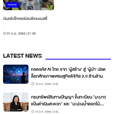
คอลัมนิสต์
เงินคริปโทเคอร์เรนซีของเมสซี่
01 ก.ย. 2564 | 21:40
LATEST NEWS
ถอดรหัส AI ไทย จาก 'ผู้สร้าง' สู่ 'ผู้นำ' ปลด
ล็อกศักยภาพเศรษฐกิจดิจิทัล 2.9 ล้านล้าน
10 ส.ค. 2569 | 3:45
กรมทรัพย์สินทางปัญญา ขึ้นทะเบียน "มะนาว
แป้นดำเนินสะดวก" และ "มะม่วงน้ำดอกไม้
ราชบุรี" เป็น GI
10 ส.ค. 2569 | 3:43