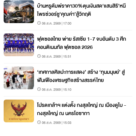
บ้านหรูดัมพ์ราคา30%ตุนเงินสด‘แสนสิริ’หนี
ไพรซ์วอร์ชู‘คุณค่า’สู้วิกฤติ
06 ส.ค. 2569 | 17:00
ฟุตซอลไทย พ่าย รัสเซีย 1-7 จบอันดับ 3 ศึก
คอนติเนนทัล ฟุตซอล 2026
06 ส.ค. 2569 | 15:51
‘เทศกาลศิลปะการแสดง’ สร้าง ‘ทุนมนุษย์’ สู่
ฟันเฟืองเศรษฐกิจสร้างสรรค์ไทย
06 ส.ค. 2569 | 15:10
โปรดเกล้าฯ แต่งตั้ง กงสุลใหญ่ ณ เมืองดูไบ -
กงสุลใหญ่ ณ นครโอซากา
06 ส.ค. 2569 | 15:03