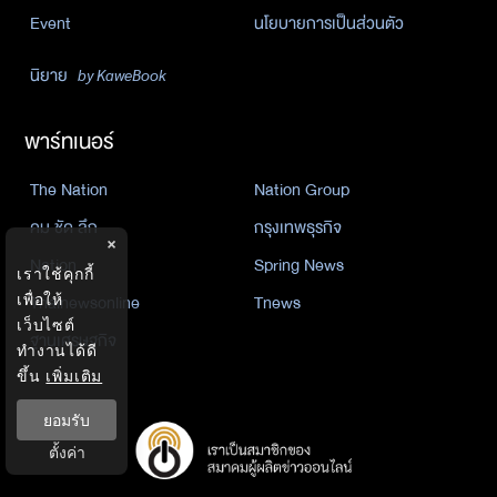
Event
นโยบายการเป็นส่วนตัว
นิยาย
by KaweBook
พาร์ทเนอร์
The Nation
Nation Group
คม ชัด ลึก
กรุงเทพธุรกิจ
×
Nation
Spring News
เราใช้คุกกี้
Thainewsonline
Tnews
เพื่อให้
เว็บไซต์
ฐานเศรษฐกิจ
ทำงานได้ดี
ขึ้น
เพิ่มเติม
ยอมรับ
ตั้งค่า