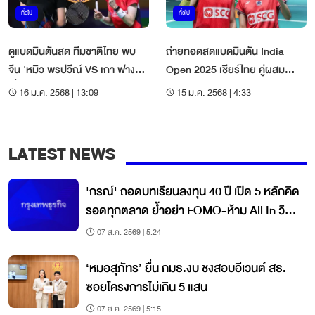
ทั่วไป
ทั่วไป
ดูแบดมินตันสด ทีมชาติไทย พบ
ถ่ายทอดสดแบดมินตัน India
จีน 'หมิว พรปวีณ์ VS เกา ฟาง
Open 2025 เชียร์ไทย คู่ผสม
เจี๋ย' India Open 2025
'บาส เดชาพล - เฟม ศุภิสรา'
16 ม.ค. 2568 | 13:09
15 ม.ค. 2568 | 4:33
LATEST NEWS
'กรณ์' ถอดบทเรียนลงทุน 40 ปี เปิด 5 หลักคิด
รอดทุกตลาด ย้ำอย่า FOMO-ห้าม All In วินัย
คือกุญแจสร้างมั่งคั่ง
07 ส.ค. 2569 | 5:24
‘หมอสุภัทร’ ยื่น กมธ.งบ ชงสอบอีเวนต์ สธ.
ซอยโครงการไม่เกิน 5 แสน
07 ส.ค. 2569 | 5:15