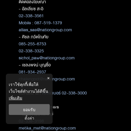
ติดต่อลงโฆษณา
- อัลเลียซ สะอิ
02-338-3561
Mobile : 087-519-1379
allias_sae@nationgroup.com
- ศิชล ภวัตโณทัย
085-255-6753
02-338-3325
sichol_paw@nationgroup.com
- เชลงพจน์ บุญซื่อ
081-934-2937
×
chalengpot@nationgroup.com
เราใช้คุกกี้เพื่อให้
เว็บไซต์ทำงานได้ดีขึ้น
สมัครสมาชิก
ติดต่อเบอร์ 02-338-3000
เพิ่มเติม
ติดต่อ Media Partners
ยอมรับ
- เมธิกา เมธาพิทักษ์
ตั้งค่า
02-338-3198
metika_met@nationgroup.com