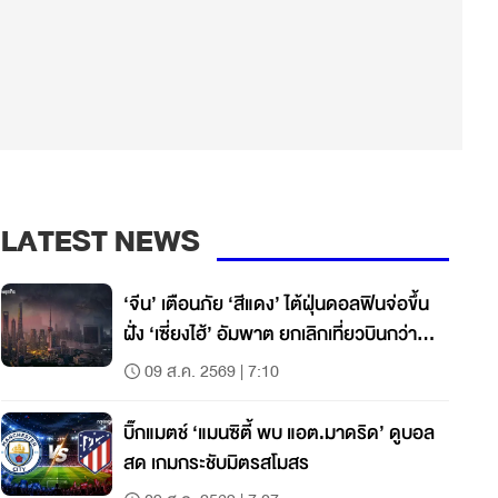
LATEST NEWS
‘จีน’ เตือนภัย ‘สีแดง’ ไต้ฝุ่นดอลฟินจ่อขึ้น
ฝั่ง ‘เซี่ยงไฮ้’ อัมพาต ยกเลิกเที่ยวบินกว่า
60%
09 ส.ค. 2569 | 7:10
บิ๊กแมตช์ ‘แมนซิตี้ พบ แอต.มาดริด’ ดูบอล
สด เกมกระชับมิตรสโมสร