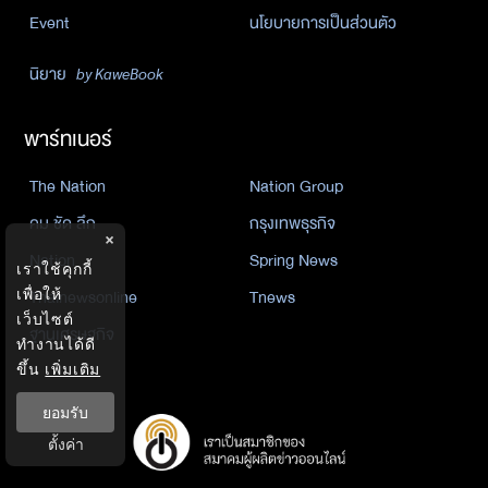
Event
นโยบายการเป็นส่วนตัว
นิยาย
by KaweBook
พาร์ทเนอร์
The Nation
Nation Group
คม ชัด ลึก
กรุงเทพธุรกิจ
×
Nation
Spring News
เราใช้คุกกี้
Thainewsonline
Tnews
เพื่อให้
เว็บไซต์
ฐานเศรษฐกิจ
ทำงานได้ดี
ขึ้น
เพิ่มเติม
ยอมรับ
ตั้งค่า