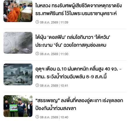
ในหลวง ทรงรับศพผู้เสียชีวิตจากเหตุกราดยิง
รร.เทพศิรินทร์ ไว้ในพระบรมราชานุเคราะห์
08 ส.ค. 2569 | 11:09
ไต้ฝุ่น ‘ดอลฟิน’ ถล่มโอกินาวา ‘ไต้หวัน’
ประณาม ‘จีน’ ฉวยโอกาสคุมช่องแคบ
08 ส.ค. 2569 | 11:00
อุตุฯ เตือน ฉ.10 ฝนตกหนัก คลื่นสูง 40 จว. -
กทม. ระวังน้ำท่วมฉับพลัน 8-9 ส.ค.นี้
08 ส.ค. 2569 | 10:41
“สรรเพชญ” ลงพื้นที่คลองอู่ตะเภา เร่งขุดลอก
ป้องกันน้ำท่วมสงขลา
08 ส.ค. 2569 | 10:40