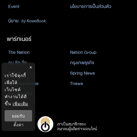
Event
นโยบายการเป็นส่วนตัว
นิยาย
by KaweBook
พาร์ทเนอร์
The Nation
Nation Group
คม ชัด ลึก
กรุงเทพธุรกิจ
×
Nation
Spring News
เราใช้คุกกี้
Thainewsonline
Tnews
เพื่อให้
เว็บไซต์
ฐานเศรษฐกิจ
ทำงานได้ดี
ขึ้น
เพิ่มเติม
ยอมรับ
ตั้งค่า