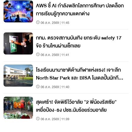
AWS ชี้ AI กำลังพลิกโลกการศึกษา ปลดล็อก
การเรียนรู้ทุกความแตกต่าง
06 ส.ค. 2569 | 11:45
กทม. ตรวจสถานบันเทิง ยกระดับ safety 17
ข้อ ร้านไหนผ่านเช็กเลย
06 ส.ค. 2569 | 11:41
โรงเรียนนานาชาติด้านกีฬาแห่งแรง! เจาะลึก
North Star Park และ BISA โมเดลปั้นนักกีฬา
แนวใหม่
06 ส.ค. 2569 | 11:40
สุดเศร้า! จัดพิธีไว้อาลัย "2 พี่น้องรัสเซีย"
เหยื่อป๋อง-ธง ปชช.นับร้อยร่วมอาลัย
06 ส.ค. 2569 | 11:39