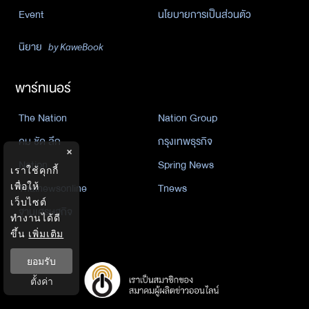
Event
นโยบายการเป็นส่วนตัว
นิยาย
by KaweBook
พาร์ทเนอร์
The Nation
Nation Group
คม ชัด ลึก
กรุงเทพธุรกิจ
×
Nation
Spring News
เราใช้คุกกี้
Thainewsonline
Tnews
เพื่อให้
เว็บไซต์
ฐานเศรษฐกิจ
ทำงานได้ดี
ขึ้น
เพิ่มเติม
ยอมรับ
ตั้งค่า