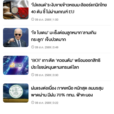
‘โปแลนด์’ระงับขายข้าวหอมมะลิออร์แกนิกไทย
40 ตัน ชี้ ไม่ผ่านเกณฑ์ EU
09 ส.ค. 2569 | 1:00
‘โจ ไบเดน’ มะเร็งต่อมลูกหมาก'ลามเกิน
กระดูก' เจ็บปวดมาก
09 ส.ค. 2569 | 0:49
‘BOI’ เกาะติด ‘ควอนตัม‘ พร้อมออกสิทธิ
ประโยชน์หนุนตามเทรนด์โลก
09 ส.ค. 2569 | 0:30
ฝนแรงต่อเนื่อง ภาคเหนือ หนักสุด ลมมรสุม
พาดผ่าน มีฝน 70% กทม. ฟ้าคะนอง
09 ส.ค. 2569 | 0:22