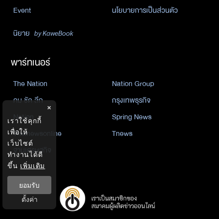
Event
นโยบายการเป็นส่วนตัว
นิยาย
by KaweBook
พาร์ทเนอร์
The Nation
Nation Group
คม ชัด ลึก
กรุงเทพธุรกิจ
×
Nation
Spring News
เราใช้คุกกี้
Thainewsonline
Tnews
เพื่อให้
เว็บไซต์
ฐานเศรษฐกิจ
ทำงานได้ดี
ขึ้น
เพิ่มเติม
ยอมรับ
ตั้งค่า