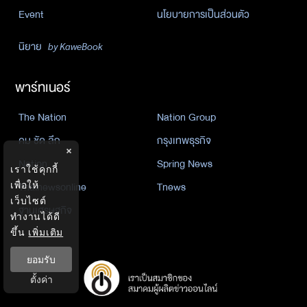
Event
นโยบายการเป็นส่วนตัว
นิยาย
by KaweBook
พาร์ทเนอร์
The Nation
Nation Group
คม ชัด ลึก
กรุงเทพธุรกิจ
×
Nation
Spring News
เราใช้คุกกี้
Thainewsonline
Tnews
เพื่อให้
เว็บไซต์
ฐานเศรษฐกิจ
ทำงานได้ดี
ขึ้น
เพิ่มเติม
ยอมรับ
ตั้งค่า