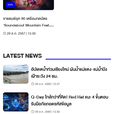
บันเทิง
ขาแดนซ์ยุค 90 เตรียมกดบัตร
‘Soundabout Mountain Fest.
2’ ศุกร์ 30 ส.ค. นี้
29 ส.ค. 2567 | 13:00
LATEST NEWS
อัปเดตน้ำท่วมเชียงใหม่ ผันน้ำแม่แตง-แม่น้ำปิง
เฝ้าระวัง 24 ชม.
09 ส.ค. 2569 | 12:37
Q-Day ใกล้กว่าที่คิด! Red Hat แนะ 4 ขั้นตอน
รับมือภัยถอดรหัสข้อมูล
09 ส.ค. 2569 | 12:30