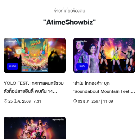
ข่าวที่เกี่ยวข้องกับ
"
AtimeShowbiz
"
บันเทิง
บันเทิง
YOLO FEST. เทศกาลดนตรีรวม
‘ลำไย ไหทองคำ’ บุก
ตัวท็อปสายอินดี้ พบกัน 14
‘Soundabout Mountain Fest.2’
มิถุนายนนี้
แดนซ์ฉ่ำ 6 ชั่วโมงเต็ม
25 มี.ค. 2568 | 7:31
03 ธ.ค. 2567 | 11:09