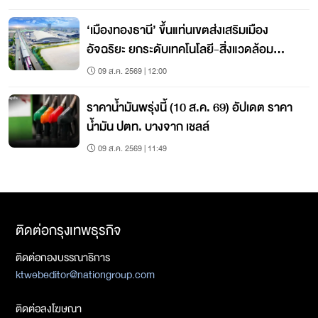
‘เมืองทองธานี’ ขึ้นแท่นเขตส่งเสริมเมือง
อัจฉริยะ ยกระดับเทคโนโลยี-สิ่งแวดล้อม
เคลื่อนเศรษฐกิจ
09 ส.ค. 2569 | 12:00
ราคาน้ำมันพรุ่งนี้ (10 ส.ค. 69) อัปเดต ราคา
น้ำมัน ปตท. บางจาก เชลล์
09 ส.ค. 2569 | 11:49
ติดต่อกรุงเทพธุรกิจ
ติดต่อกองบรรณาธิการ
ktwebeditor@nationgroup.com
ติดต่อลงโฆษณา