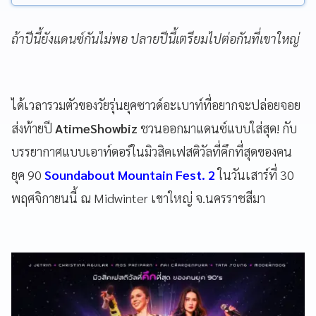
ถ้าปีนี้ยังแดนซ์กันไม่พอ ปลายปีนี้เตรียมไปต่อกันที่เขาใหญ่
ได้เวลารวมตัวของวัยรุ่นยุคซาวด์อะเบาท์ที่อยากจะปล่อยจอย
ส่งท้ายปี
AtimeShowbiz
ชวนออกมาแดนซ์แบบใส่สุด! กับ
บรรยากาศแบบเอาท์ดอร์ในมิวสิคเฟสติวัลที่คึกที่สุดของคน
ยุค 90
Soundabout Mountain Fest. 2
ในวันเสาร์ที่ 30
พฤศจิกายนนี้ ณ Midwinter เขาใหญ่ จ.นครราชสีมา