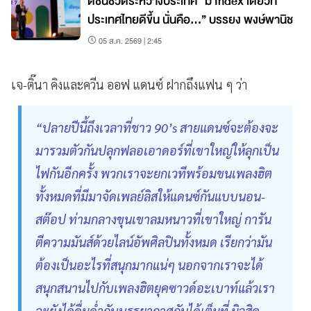
ดัชนีชี้วัดระหว่างประเทศ “มี Index เดียวที่
ประเทศไทยดีขึ้น นั่นคือ...” บรรยง พงษ์พานิช
05 ส.ค. 2569 | 2:45
เจ-ติ๊นา คิงและควีน ออฟ แดนซ์ ฝากถึงแฟน ๆ ว่า
“ปลายปีนี้ถึงเวลาที่ชาว 90’s สายแดนซ์จะต้องจะ
มารวมตัวกันปลุกฟลอเอาดอร์ที่เขาใหญ่ให้ลุกเป็น
ไฟกันอีกครั้ง พวกเราจะยกเวทีพร้อมขนเพลงฮิต
ทั้งหมดที่มีมาจัดเพลย์ลิสให้แดนซ์กันแบบนอน-
สต๊อป ท่ามกลางขุนเขาลมหนาวที่เขาใหญ่ การัน
ตีความมันส์ด้วยไลน์อัพศิลปินทั้งหมด เรียกว่ามัน
ต้องเป็นอะไรที่สนุกมากแน่ๆ นอกจากเราจะได้
สนุกสนานไปกับเพลงฮิตยุคซาวด์อะเบาท์แล้วเรา
จะยังได้ดื่มด่ำกับบรรยากาศกันได้เต็มที่ มิวสิค