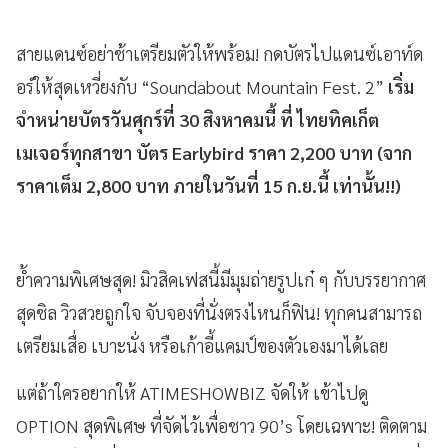
สายแดนซ์อย่าช้าเตรียมตัวให้พร้อม! กดบัตรไปแดนซ์เอาท์ด
อร์ให้สุดเหวี่ยงกับ “Soundabout Mountain Fest. 2”
เริ่ม
จำหน่ายบัตรวันศุกร์ที่ 30 สิงหาคมนี้ ที่ ไทยทิคเก็ต
เมเจอร์ทุกสาขา บัตร Earlybird ราคา 2,200 บาท (จาก
ราคาเต็ม 2,800 บาท ภายในวันที่ 15 ก.ย.นี้ เท่านั้น!!)
ย้ำความพิเศษสุด! มิวสิคเฟสนี้มีมุมถ่ายรูปเก๋ ๆ กับบรรยากาศ
สุดชิล วิวสวยถูกใจ จับจองที่นั่งตรงไหนก็ฟิน! ทุกคนสามารถ
เตรียมเสื่อ เบาะนั่ง หรือเก้าอี้แคมป์ของตัวเองมาได้เลย
แต่ถ้าใครอยากให้ ATIMESHOWBIZ จัดให้ เข้าไปดู
OPTION สุดพิเศษ ที่จัดไว้เพื่อชาว 90’s โดยเฉพาะ! ติดตาม