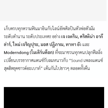
เก็บครบทุกความฟินมาอินกับไลน์อัพศิลปินตัวพ่อตัวมัม
ระดับตำนาน ระดับประเทศ!! อย่าง
เจ เจตริน, คริสติน่า อากี
ล่าร์, ใหม่ เจริญปุระ, มอส ปฏิภาณ, ทาทา ยั
ง และ
Moderndong (โมเดิร์นด็อก)
ที่จะมาชวนทุกคนปลุกฟีลลิ่ง
เปลี่ยนบรรยากาศแดนซ์รับลมหนาวกับ “Sound เพลงแดนซ์
สุดฮิตยุคซาวด์อะเบาท์” เต้นกันไปยาวๆ ตลอดทั้งคืน