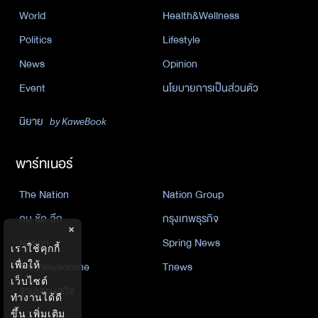
World
Health&Wellness
Politics
Lifestyle
News
Opinion
Event
นโยบายการเป็นส่วนตัว
นิยาย
by KaweBook
พาร์ทเนอร์
The Nation
Nation Group
คม ชัด ลึก
กรุงเทพธุรกิจ
×
Nation
Spring News
เราใช้คุกกี้
เพื่อให้
Thainewsonline
Tnews
เว็บไซต์
ฐานเศรษฐกิจ
ทำงานได้ดี
ขึ้น
เพิ่มเติม