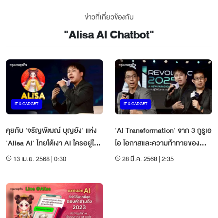
ข่าวที่เกี่ยวข้องกับ
"
Alisa AI Chatbot
"
IT & GADGET
IT & GADGET
คุยกับ 'จรัญพัฒณ์ บุญยัง' แห่ง
'AI Transformation' จาก 3 กูรูเอ
'Alisa AI' ไทยใต้เงา AI ใครอยู่ใคร
ไอ โอกาสและความท้าทายของ
ไป?
ธุรกิจไทย
13 เม.ย. 2568 | 0:30
28 มี.ค. 2568 | 2:35