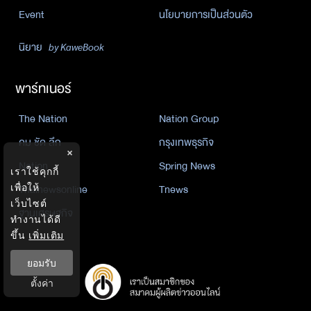
Event
นโยบายการเป็นส่วนตัว
นิยาย
by KaweBook
พาร์ทเนอร์
The Nation
Nation Group
คม ชัด ลึก
กรุงเทพธุรกิจ
×
Nation
Spring News
เราใช้คุกกี้
Thainewsonline
Tnews
เพื่อให้
เว็บไซต์
ฐานเศรษฐกิจ
ทำงานได้ดี
ขึ้น
เพิ่มเติม
ยอมรับ
ตั้งค่า