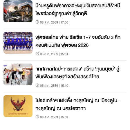
บ้านหรูดัมพ์ราคา30%ตุนเงินสด‘แสนสิริ’หนี
ไพรซ์วอร์ชู‘คุณค่า’สู้วิกฤติ
06 ส.ค. 2569 | 17:00
ฟุตซอลไทย พ่าย รัสเซีย 1-7 จบอันดับ 3 ศึก
คอนติเนนทัล ฟุตซอล 2026
06 ส.ค. 2569 | 15:51
‘เทศกาลศิลปะการแสดง’ สร้าง ‘ทุนมนุษย์’ สู่
ฟันเฟืองเศรษฐกิจสร้างสรรค์ไทย
06 ส.ค. 2569 | 15:10
โปรดเกล้าฯ แต่งตั้ง กงสุลใหญ่ ณ เมืองดูไบ -
กงสุลใหญ่ ณ นครโอซากา
06 ส.ค. 2569 | 15:03