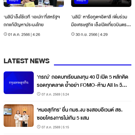
เศรษฐกิจ
เศรษฐกิจ
‘นลินี’เล็งใช้เวที ‘เอเปก’ที่สหรัฐฯ
'นลินี' หารือทูตฯอิตาลี เพิ่มร่วม
ถกแก้ปัญหาประมงไทย
มือเศรษฐกิจ เล็งเปิดเที่ยวบินตรง
กทม. - โรม
01 ต.ค. 2566 | 4:26
30 ก.ย. 2566 | 4:29
LATEST NEWS
'กรณ์' ถอดบทเรียนลงทุน 40 ปี เปิด 5 หลักคิด
รอดทุกตลาด ย้ำอย่า FOMO-ห้าม All In วินัย
คือกุญแจสร้างมั่งคั่ง
07 ส.ค. 2569 | 5:24
‘หมอสุภัทร’ ยื่น กมธ.งบ ชงสอบอีเวนต์ สธ.
ซอยโครงการไม่เกิน 5 แสน
07 ส.ค. 2569 | 5:15