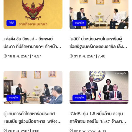
ทั่วไป
เศรษฐกิจ
แต่งตั้ง ชัย วัชรงค์ - วีระพงษ์
'นลินี' นำหน่วยงานไทยหารือผู้
ประภา ที่ปรึกษานายกฯ ทำหน้าที่ผู้
ช่วยรัฐมนตรีเกษตรบราซิล เล็ง
แทนการค้าไทย
ขยายตลาดเพิ่ม
18 ธ.ค. 2567 | 14:37
31 ต.ค. 2567 | 7:40
เศรษฐกิจ
เศรษฐกิจ
ผู้แทนการค้าไทยหารือประเทศ
‘CtrlS‘ ทุ่ม 1.5 หมื่นล้าน ลงทุน
แซมเบีย ชูร่วมมืออาหาร-พลังงาน
ดาต้าเซนเตอร์ใน ’EEC’ จ้างงาน
ทดแทน
กว่า 1 พันตำแหน่ง
26 ต.ค. 2567 | 0:08
02 ก.พ. 2567 | 4:08