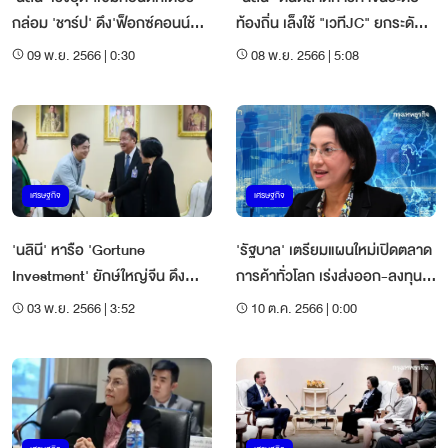
กล่อม 'ชาร์ป' ดึง'ฟ็อกซ์คอนน์
ท้องถิ่น เล็งใช้ "เวทีJC" ยกระดับ
ลงทุนไทย
ความร่วมมือ
09 พ.ย. 2566 | 0:30
08 พ.ย. 2566 | 5:08
เศรษฐกิจ
เศรษฐกิจ
'นลินี' หารือ 'Gortune
'รัฐบาล' เตรียมแผนใหม่เปิดตลาด
Investment' ยักษ์ใหญ่จีน ดึง
การค้าทั่วโลก เร่งส่งออก-ลงทุน
ลงทุนใน 'EEC'
ปิดดีล FTA
03 พ.ย. 2566 | 3:52
10 ต.ค. 2566 | 0:00