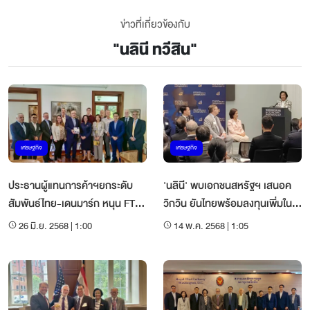
ข่าวที่เกี่ยวข้องกับ
"
นลินี ทวีสิน
"
เศรษฐกิจ
เศรษฐกิจ
ประธานผู้แทนการค้าฯยกระดับ
'นลินี' พบเอกชนสหรัฐฯ เสนอค
สัมพันธ์ไทย-เดนมาร์ก หนุน FTA
วิกวิน ยันไทยพร้อมลงทุนเพิ่มใน
ไทย-EU
สหรัฐฯ
26 มิ.ย. 2568 | 1:00
14 พ.ค. 2568 | 1:05