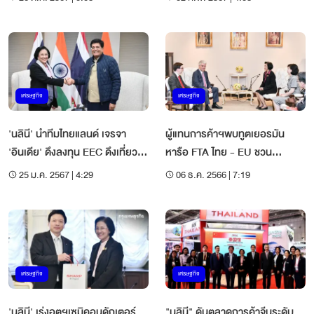
เศรษฐกิจ
เศรษฐกิจ
'นลินี' นำทีมไทยแลนด์ เจรจา
ผู้แทนการค้าฯพบทูตเยอรมัน
'อินเดีย' ดึงลงทุน EEC ดึงเที่ยว
หารือ FTA ไทย - EU ชวน
บินเข้าไทยเพิ่ม
ลงทุนEV ในไทย
25 ม.ค. 2567 | 4:29
06 ธ.ค. 2566 | 7:19
เศรษฐกิจ
เศรษฐกิจ
'นลินี' เร่งอุตฯเซมิคอนดักเตอร์
"นลินี" ดันตลาดการค้าจีนระดับ