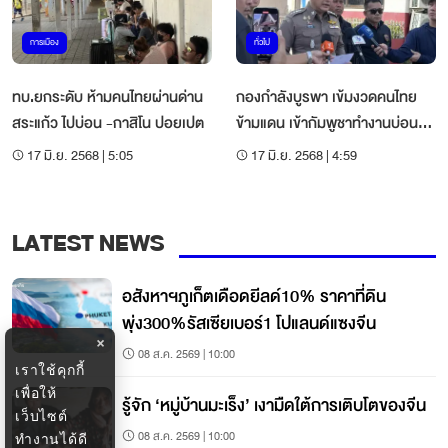
การเมือง
ทั่วไป
ทบ.ยกระดับ ห้ามคนไทยผ่านด่าน
กองกำลังบูรพา เข้มงวดคนไทย
สระแก้ว ไปบ่อน -กาสิโน ปอยเปต
ข้ามแดน เข้ากัมพูชาทำงานบ่อน
กาสิโน
17 มิ.ย. 2568 | 5:05
17 มิ.ย. 2568 | 4:59
LATEST NEWS
อสังหาฯภูเก็ตเดือดยีลด์10% ราคาที่ดิน
พุ่ง300%รัสเซียเบอร์1 โปแลนด์แซงจีน
×
08 ส.ค. 2569 | 10:00
เราใช้คุกกี้
เพื่อให้
รู้จัก ‘หมู่บ้านมะเร็ง’ เงามืดใต้การเติบโตของจีน
เว็บไซต์
08 ส.ค. 2569 | 10:00
ทำงานได้ดี