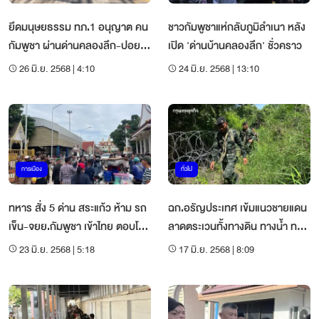
ยึดมนุษยธรรม ทภ.1 อนุญาต คน
ชาวกัมพูชาแห่กลับภูมิลำเนา หลัง
กัมพูชา ผ่านด่านคลองลึก-ปอย
เปิด 'ด่านบ้านคลองลึก' ชั่วคราว
เปต ไม่เกิน 1 พันคน/วัน
26 มิ.ย. 2568 | 4:10
24 มิ.ย. 2568 | 13:10
การเมือง
ทั่วไป
ทหาร สั่ง 5 ด่าน สระแก้ว ห้าม รถ
ฉก.อรัญประเทศ เข้มแนวชายแดน
เข็น-จยย.กัมพูชา เข้าไทย ตอบโต้
ลาดตระเวนทั้งทางดิน ทางน้ำ ทาง
งดนำเข้าน้ำมัน
อากาศ
23 มิ.ย. 2568 | 5:18
17 มิ.ย. 2568 | 8:09