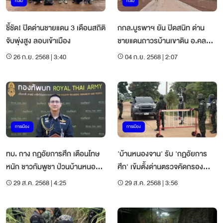
ทั่วไป
ทั่วไป
ชี้ชัด! ปิดด่านชายแดน 3 เดือนสถิติ
กกล.บูรพาฯ ยัน ปิดสนิท ด่าน
จับพุ่งสูง ลอบเข้าเมือง
ชายแดนถาวรบ้านเขาดิน อ.คลอง
หาด สระแก้ว
26 ก.ย. 2568 | 3:40
04 ก.ย. 2568 | 2:07
การเมือง
การเมือง
ทบ. กาง กฏอัยการศึก เตือนโทษ
'บ้านหนองจาน' รับ 'กฏอัยการ
หนัก ชาวกัมพูชา ป่วนบ้านหนอง
ศึก' เข้มตั้งด่านตรวจคัดกรอง
จาน
ประชาชน
29 ส.ค. 2568 | 4:25
29 ส.ค. 2568 | 3:56