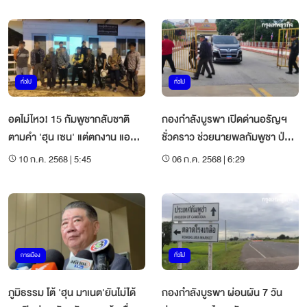
ทั่วไป
ทั่วไป
อดไม่ไหว! 15 กัมพูชากลับชาติ
กองกำลังบูรพา เปิดด่านอรัญฯ
ตามคำ 'ฮุน เซน' แต่ตกงาน แอบ
ชั่วคราว ช่วยนายพลกัมพูชา ป่วย
เข้าไทยโดนจับ
ฉุกเฉิน
10 ก.ค. 2568 | 5:45
06 ก.ค. 2568 | 6:29
การเมือง
ทั่วไป
ภูมิธรรม โต้ 'ฮุน มาเนต'ยันไม่ได้
กองกำลังบูรพา ผ่อนผัน 7 วัน