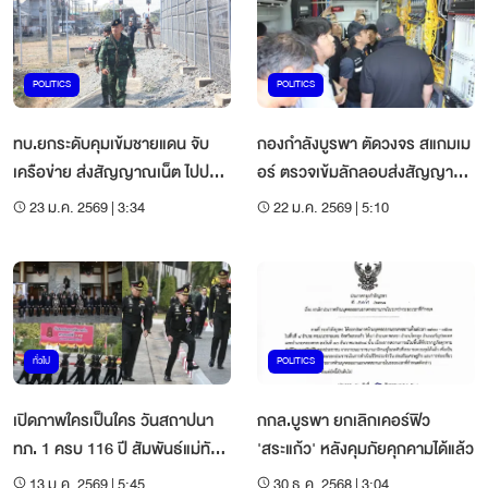
POLITICS
POLITICS
ทบ.ยกระดับคุมเข้มชายแดน จับ
กองกำลังบูรพา ตัดวงจร สแกมเม
เครือข่าย ส่งสัญญาณเน็ต ไปปอย
อร์ ตรวจเข้มลักลอบส่งสัญญาณ
เปต
เน็ต เข้าปอยเปต
23 ม.ค. 2569 | 3:34
22 ม.ค. 2569 | 5:10
ทั่วไป
POLITICS
เปิดภาพใครเป็นใคร วันสถาปนา
กกล.บูรพา ยกเลิกเคอร์ฟิว
ทภ. 1 ครบ 116 ปี สัมพันธ์แม่ทัพ
'สระแก้ว' หลังคุมภัยคุกคามได้แล้ว
ขุนศึก
13 ม.ค. 2569 | 5:45
30 ธ.ค. 2568 | 3:04