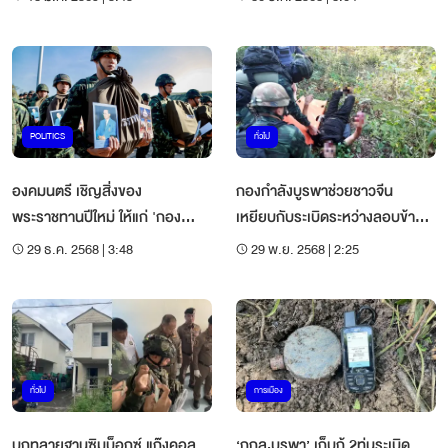
POLITICS
ทั่วไป
องคมนตรี เชิญสิ่งของ
กองกำลังบูรพาช่วยชาวจีน
พระราชทานปีใหม่ ให้แก่ 'กอง
เหยียบกับระเบิดระหว่างลอบข้าม
กำลังบูรพา'
แดน
29 ธ.ค. 2568 | 3:48
29 พ.ย. 2568 | 2:25
ทั่วไป
การเมือง
บุกทลายฐานซิมบ็อกซ์ แก๊งคอล
‘กกล.บูรพา’ เก็บกู้ 2ทุ่นระเบิด