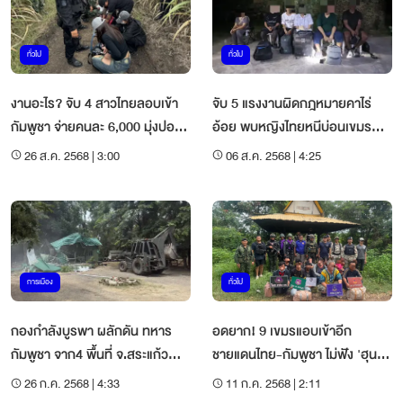
ทั่วไป
ทั่วไป
งานอะไร? จับ 4 สาวไทยลอบเข้า
จับ 5 แรงงานผิดกฎหมายคาไร่
กัมพูชา จ่ายคนละ 6,000 มุ่งปอย
อ้อย พบหญิงไทยหนีบ่อนเขมร
เปต
สามีทิ้งรถหนี
26 ส.ค. 2568 | 3:00
06 ส.ค. 2568 | 4:25
การเมือง
ทั่วไป
กองกำลังบูรพา ผลักดัน ทหาร
อดยาก! 9 เขมรแอบเข้าอีก
กัมพูชา จาก4 พื้นที่ จ.สระแก้ว
ชายแดนไทย-กัมพูชา ไม่ฟัง 'ฮุน
สำเร็จ
เซน'
26 ก.ค. 2568 | 4:33
11 ก.ค. 2568 | 2:11