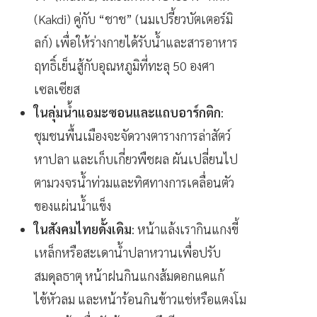
(Kakdi) คู่กับ “ชาช” (นมเปรี้ยวบัตเตอร์มิ
ลก์) เพื่อให้ร่างกายได้รับน้ำและสารอาหาร
ฤทธิ์เย็นสู้กับอุณหภูมิที่ทะลุ 50 องศา
เซลเซียส
ในลุ่มน้ำแอมะซอนและแถบอาร์กติก
:
ชุมชนพื้นเมืองจะจัดวางตารางการล่าสัตว์
หาปลา และเก็บเกี่ยวพืชผล ผันเปลี่ยนไป
ตามวงจรน้ำท่วมและทิศทางการเคลื่อนตัว
ของแผ่นน้ำแข็ง
ในสังคมไทยดั้งเดิม
: หน้าแล้งเรากินแกงขี้
เหล็กหรือสะเดาน้ำปลาหวานเพื่อปรับ
สมดุลธาตุ หน้าฝนกินแกงส้มดอกแคแก้
ไข้หัวลม และหน้าร้อนกินข้าวแช่หรือแตงโม