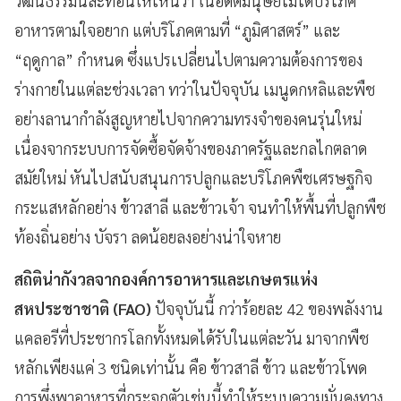
วัฒนธรรมนี้สะท้อนให้เห็นว่า ในอดีตมนุษย์ไม่ได้บริโภค
อาหารตามใจอยาก แต่บริโภคตามที่ “ภูมิศาสตร์” และ
“ฤดูกาล” กำหนด ซึ่งแปรเปลี่ยนไปตามความต้องการของ
ร่างกายในแต่ละช่วงเวลา ทว่าในปัจจุบัน เมนูดกหลิและพืช
อย่างลานากำลังสูญหายไปจากความทรงจำของคนรุ่นใหม่
เนื่องจากระบบการจัดซื้อจัดจ้างของภาครัฐและกลไกตลาด
สมัยใหม่ หันไปสนับสนุนการปลูกและบริโภคพืชเศรษฐกิจ
กระแสหลักอย่าง ข้าวสาลี และข้าวเจ้า จนทำให้พื้นที่ปลูกพืช
ท้องถิ่นอย่าง บัจรา ลดน้อยลงอย่างน่าใจหาย
สถิติน่ากังวลจากองค์การอาหารและเกษตรแห่ง
สหประชาชาติ (FAO)
ปัจจุบันนี้ กว่าร้อยละ 42 ของพลังงาน
แคลอรีที่ประชากรโลกทั้งหมดได้รับในแต่ละวัน มาจากพืช
หลักเพียงแค่ 3 ชนิดเท่านั้น คือ ข้าวสาลี ข้าว และข้าวโพด
การพึ่งพาอาหารที่กระจุกตัวเช่นนี้ทำให้ระบบความมั่นคงทาง