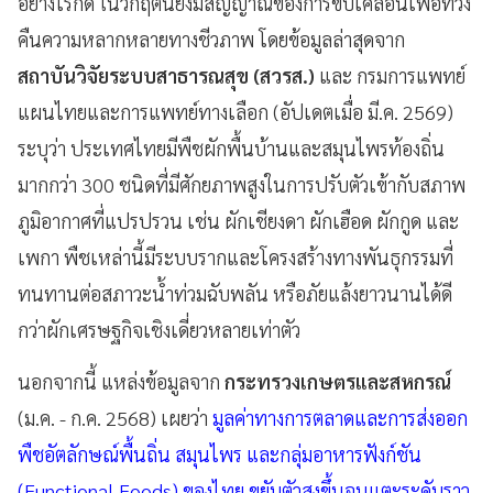
อย่างไรก็ดี ในวิกฤตนี้ยังมีสัญญาณของการขับเคลื่อนเพื่อทวง
คืนความหลากหลายทางชีวภาพ โดยข้อมูลล่าสุดจาก
สถาบันวิจัยระบบสาธารณสุข (สวรส.)
และ กรมการแพทย์
แผนไทยและการแพทย์ทางเลือก (อัปเดตเมื่อ มี.ค. 2569)
ระบุว่า ประเทศไทยมีพืชผักพื้นบ้านและสมุนไพรท้องถิ่น
มากกว่า 300 ชนิดที่มีศักยภาพสูงในการปรับตัวเข้ากับสภาพ
ภูมิอากาศที่แปรปรวน เช่น ผักเชียงดา ผักเฮือด ผักกูด และ
เพกา พืชเหล่านี้มีระบบรากและโครงสร้างทางพันธุกรรมที่
ทนทานต่อสภาวะน้ำท่วมฉับพลัน หรือภัยแล้งยาวนานได้ดี
กว่าผักเศรษฐกิจเชิงเดี่ยวหลายเท่าตัว
นอกจากนี้ แหล่งข้อมูลจาก
กระทรวงเกษตรและสหกรณ์
(ม.ค. - ก.ค. 2568) เผยว่า
มูลค่าทางการตลาดและการส่งออก
พืชอัตลักษณ์พื้นถิ่น สมุนไพร และกลุ่มอาหารฟังก์ชัน
(Functional Foods) ของไทย ขยับตัวสูงขึ้นจนแตะระดับราว