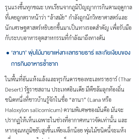
รุนแรงขึ้นทุกขณะ บทเรียนจากภูมิปัญญาการกินตามฤดูกาล
ที่เคยถูกตราหน้าว่า “ล้าสมัย” กำลังถูกนักวิทยาศาสตร์และ
นักเศรษฐศาสตร์หยิบยกขึ้นมาเป็นทางรอดสำคัญ เพื่อรับมือ
กับระบบอาหารอุตสาหกรรมที่กำลังมาถึงทางตัน
‘ลานา’ พุ่มไม้มายาแห่งทะเลทรายธาร์ และภัยเงียบของ
การกินอาหารซ้ำซาก
ในพื้นที่อันแห้งแล้งและทุรกันดารของทะเลทรายธาร์ (Thar
Desert) รัฐราชสถาน ประเทศอินเดีย มีพืชล้มลุกท้องถิ่น
ชนิดหนึ่งที่ชาวบ้านรู้จักในชื่อ “ลานา” (Lana หรือ
Haloxylon salicornicum) ความพิเศษของมันคือ มันจะ
ปรากฏให้เห็นเฉพาะในช่วงที่อากาศหนาวจัดเท่านั้น และ
หากอุณหภูมิขยับสูงขึ้นเพียงเล็กน้อย พุ่มไม้ชนิดนี้จะแห้ง