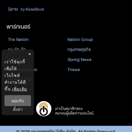
นิยาย
by KaweBook
พาร์ทเนอร์
The Nation
Nation Group
คม ชัด ลึก
กรุงเทพธุรกิจ
×
Nation
Spring News
เราใช้คุกกี้
Thainewsonline
Tnews
เพื่อให้
เว็บไซต์
ฐานเศรษฐกิจ
ทำงานได้ดี
ขึ้น
เพิ่มเติม
ยอมรับ
ตั้งค่า
©
2026
กรุงเทพธุรกิจ มีเดีย จำกัด. All Rights Reserved.