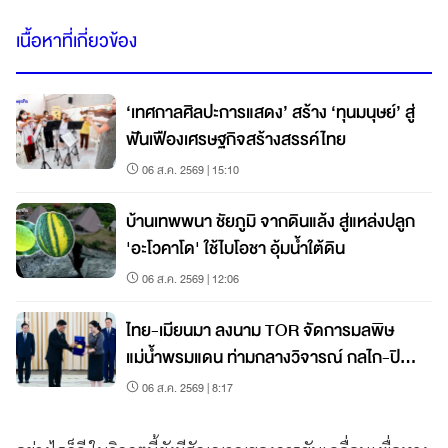
เนื้อหาที่เกี่ยวข้อง
‘เทศกาลศิลปะการแสดง’ สร้าง ‘ทุนมนุษย์’ สู่
ฟันเฟืองเศรษฐกิจสร้างสรรค์ไทย
06 ส.ค. 2569 | 15:10
บ้านเทพพนา ชัยภูมิ จากดินแล้ง สู่แหล่งปลูก
'อะโวคาโด' ใช้ไบโอชา อุ้มน้ำใต้ดิน
06 ส.ค. 2569 | 12:06
ไทย-เมียนมา ลงนาม TOR จัดการมลพิษ
แม่น้ำพรมแดน ท่ามกลางวิจารณ์ กลไก-ปิด
กั้นข้อมูล
06 ส.ค. 2569 | 8:17