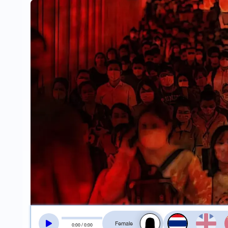
สลับเสียงอ่าน
0
:
00
/
0
:
00