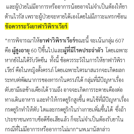
และผู้ป่วยไม่มีอาการหรืออาการน้อยอาจไม่จำเป็นต้องให้ยา
ต้านไวรัส เพราะผู้ป่วยจะหายได้เองโดยไม่มีภาวะแทรกซ้อน
ข้อควรระวังยาฟาวิพิราเวียร์
“การพิจารณาให้
ยาฟาวิพิราเวียร์
ขณะนี้ จะเน้นกลุ่ม 607
คือ
ผู้สูงอายุ
60 ปีขึ้นไปและ
ผู้ที่มีโรคประจำตัว
โดยเฉพาะ
หากยังไม่ได้รับวัคซีน ทั้งนี้ ข้อควรระวังในการให้ยาฟาวิพิรา
เวียร์ คือในหญิงตั้งครรภ์ โดยเฉพาะไตรมาสแรกจะเกิดผลก
ระทบต่พัฒนาการของทารกในครรภ์ได้ กลุ่มที่มีปัญหาเรื่อง
ตับยามีผลข้างเคียงได้ รวมถึง อาจจะเกิดการระคายเคืองต่อ
ทางเดินอาหาร และทำให้กรดยูริกสูงขึ้น คนไข้ที่มีปัญหาเรื่อง
กรดยูริกทำให้ตับ ไตและกรดยูริกในร่างกายเพิ่มขึ้นได้ ซึ่งถ้า
ประชาชนทราบข้อดีข้อเสียแล้ว ก็จะไม่จำเป็นต้องรับยาใน
กรณีที่ไม่มีอาการหรืออาการไม่มาก“นพ.มานัสกล่าว