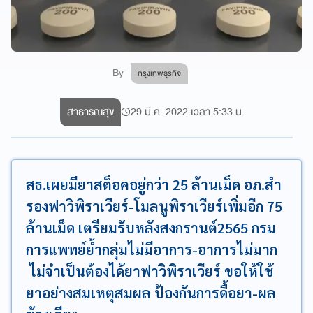
By
กรุงเทพธุรกิจ
สาธารณสุข
29 มี.ค. 2022 เวลา 5:33 น.
สธ.เผยมียาสต็อคอยู่กว่า 25 ล้านเม็ด อภ.สำ
รองฟาวิพิราเวียร์-โมลนูพิราเวียร์เพิ่มอีก 75
ล้านเม็ด เตรียมรับหลังสงกรานต์2565 กรม
การแพทย์ย้ำกลุ่มไม่มีอาการ-อาการไม่มาก
ไม่จำเป็นต้องได้ยาฟาวิพิราเวียร์ ขอให้ใช้
ยาอย่างสมเหตุสมผล ป้องกันการดื้อยา-ผล