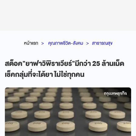
หน้าแรก
คุณภาพชีวิต-สังคม
สาธารณสุข
สต็อค"ยาฟาวิพิราเวียร์"มีกว่า 25 ล้านเม็ด
เช็คกลุ่มที่จะได้ยา ไม่ใช่ทุกคน