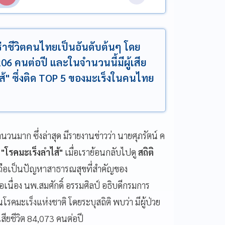
่คร่าชีวิตคนไทยเป็นอันดับต้นๆ โดย
206 คนต่อปี และในจำนวนนี้มีผู้เสีย
ส้" ซึ่งติด TOP 5 ของมะเร็งในคนไทย
นวนมาก ซึ่งล่าสุด มีรายงานข่าวว่า​ นายศุภรัตน์​ ค
ย
"โรคมะเร็งลำไส้"
เมื่อเราย้อนกลับไปดู
สถิติ
ือเป็นปัญหาสาธารณสุขที่สำคัญของ
นื่อง นพ.สมศักดิ์ อรรมศิลป์ อธิบดีกรมการ
โรคมะเร็งแห่งชาติ โดยระบุสถิติ พบว่า มีผู้ป่วย
สียชีวิต 84,073 คนต่อปี