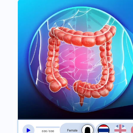
สลับเสียงอ่าน
0
:
00
/
0
:
00