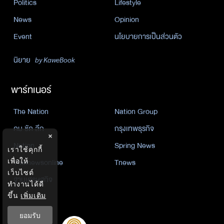
Politics
Lifestyle
News
Opinion
Event
นโยบายการเป็นส่วนตัว
นิยาย
by KaweBook
พาร์ทเนอร์
The Nation
Nation Group
คม ชัด ลึก
กรุงเทพธุรกิจ
×
Nation
Spring News
เราใช้คุกกี้
Thainewsonline
Tnews
เพื่อให้
เว็บไซต์
ฐานเศรษฐกิจ
ทำงานได้ดี
ขึ้น
เพิ่มเติม
ยอมรับ