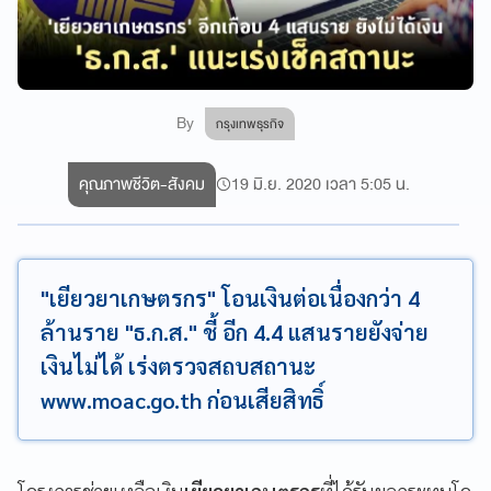
By
กรุงเทพธุรกิจ
คุณภาพชีวิต-สังคม
19 มิ.ย. 2020 เวลา 5:05 น.
"เยียวยาเกษตรกร" โอนเงินต่อเนื่องกว่า 4
ล้านราย "ธ.ก.ส." ชี้ อีก 4.4 แสนรายยังจ่าย
เงินไม่ได้ เร่งตรวจสถบสถานะ
www.moac.go.th ก่อนเสียสิทธิ์