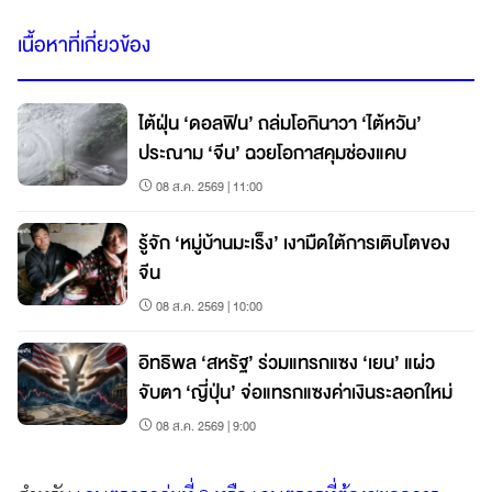
เนื้อหาที่เกี่ยวข้อง
ไต้ฝุ่น ‘ดอลฟิน’ ถล่มโอกินาวา ‘ไต้หวัน’
ประณาม ‘จีน’ ฉวยโอกาสคุมช่องแคบ
08 ส.ค. 2569 | 11:00
รู้จัก ‘หมู่บ้านมะเร็ง’ เงามืดใต้การเติบโตของ
จีน
08 ส.ค. 2569 | 10:00
อิทธิพล ‘สหรัฐ’ ร่วมแทรกแซง ‘เยน’ แผ่ว
จับตา ‘ญี่ปุ่น’ จ่อแทรกแซงค่าเงินระลอกใหม่
08 ส.ค. 2569 | 9:00