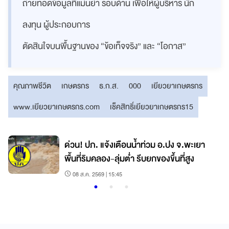
ถ่ายทอดข้อมูลที่แม่นยำ รอบด้าน เพื่อให้ผู้บริหาร นัก
ลงทุน ผู้ประกอบการ
ตัดสินใจบนพื้นฐานของ “ข้อเท็จจริง” และ “โอกาส”
คุณภาพชีวิต
เกษตรกร
ธ.ก.ส.
000
เยียวยาเกษตรกร
www.เยียวยาเกษตรกร.com
เช็คสิทธิ์เยียวยาเกษตรกร15
ด่วน! ปภ. แจ้งเตือนน้ำท่วม อ.ปง จ.พะเยา
พื้นที่ริมคลอง-ลุ่มต่ำ รีบยกของขึ้นที่สูง
08 ส.ค. 2569 | 15:45