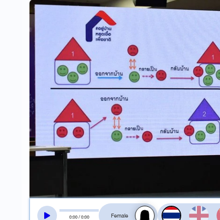
สลับเสียงอ่าน
0
:
00
/
0
:
00