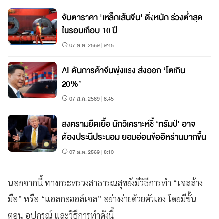
จับตาราคา 'เหล็กเส้นจีน' ดิ่งหนัก ร่วงต่ำสุด
ในรอบเกือบ 10 ปี
07 ส.ค. 2569 | 9:45
AI ดันการค้าจีนพุ่งแรง ส่งออก ‘โตเกิน
20%’
07 ส.ค. 2569 | 8:45
สงครามยืดเยื้อ นักวิเคราะห์ชี้ ‘ทรัมป์’ อาจ
ต้องประนีประนอม ยอมอ่อนข้ออิหร่านมากขึ้น
07 ส.ค. 2569 | 8:10
นอกจากนี้ ทางกระทรวงสาธารณสุขยังมีวิธีการทำ “เจลล้าง
มือ” หรือ “แอลกอฮอล์เจล” อย่างง่ายด้วยตัวเอง โดยมีขั้น
ตอน อุปกรณ์ และวิธีการทำดังนี้