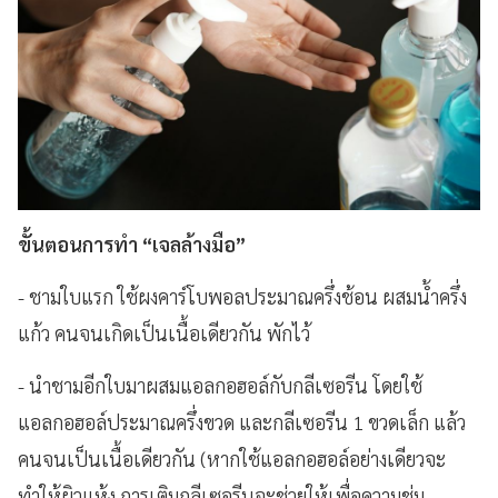
ขั้นตอนการทำ “เจลล้างมือ”
- ชามใบแรก ใช้ผงคาร์โบพอลประมาณครึ่งช้อน ผสมน้ำครึ่ง
แก้ว คนจนเกิดเป็นเนื้อเดียวกัน พักไว้
- นำชามอีกใบมาผสมแอลกอฮอล์กับกลีเซอรีน โดยใช้
แอลกอฮอล์ประมาณครึ่งขวด และกลีเซอรีน 1 ขวดเล็ก แล้ว
คนจนเป็นเนื้อเดียวกัน (หากใช้แอลกอฮอล์อย่างเดียวจะ
ทำให้ผิวแห้ง การเติมกลีเซอรีนจะช่วยให้เพื่อความชุ่ม