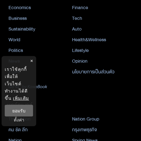
Economics
Finance
Business
Tech
Sustainability
Auto
World
Health&Wellness
Politics
Lifestyle
News
Opinion
×
เราใช้คุกกี้
Event
นโยบายการเป็นส่วนตัว
เพื่อให้
เว็บไซต์
นิยาย
by KaweBook
ทำงานได้ดี
ขึ้น
เพิ่มเติม
พาร์ทเนอร์
ยอมรับ
The Nation
Nation Group
ตั้งค่า
คม ชัด ลึก
กรุงเทพธุรกิจ
Nation
Spring News