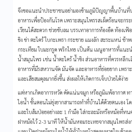
จึงขอแนะนำประชาชนอย่ามองข้ามภูมิปัญญาพื้นบ้านที่นำ
อาหารเพื่อป้องกันโรค เพราะสมุนไพรรสเผ็ดร้อนจะกระต
เวียนได้สะดวก ช่วยขับลม บรรเทาอาการท้องอืด ท้องเฟ้อ 
ขิง ข่า ตะไคร้ ใบกะเพรา กระชาย แมงลัก สะระแหน่ ช้าพ
กระเทียม ใบมะกรูด พริกไทย เป็นต้น เมนูอาหารที่แนะนำ เ
น้ำสมุนไพร เช่น น้ำตะไคร้ น้ำขิง ส่วนอาหารที่ควรหลีก
อาหารที่มีรสหวานจัด มันจัด และอาหารที่ย่อยยาก เพราะ
และเสียสมดุลมากยิ่งขึ้น ส่งผลให้เกิดการเจ็บป่วยได้ง่าย
แต่หากเกิดอาการหวัด คัดแน่นจมูก หรือภูมิแพ้อากาศ ทา
ไอน้ำ ขั้นตอนไม่ยุ่งยากสามารถทำที่บ้านได้ด้วยตนเอ
และใบส้มป่อยอย่างละ 1 กำมือ ใส่กะละมังหรือหม้อที่ทน
ฝาหม้อไว้ 2-3 นาที ให้น้ำมันหอมระเหยจากสมุนไพรส่งก
และเปิดฝาหม้อรมไอน้ำให้ทั่วใบหน้าสูดลมหายใจเข้าออ