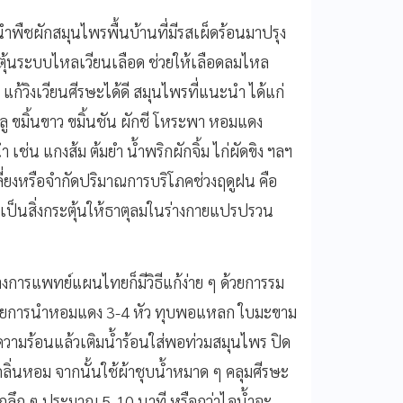
พืชผักสมุนไพรพื้นบ้านที่มีรสเผ็ดร้อนมาปรุง
ุ้นระบบไหลเวียนเลือด ช่วยให้เลือดลมไหล
แก้วิงเวียนศีรษะได้ดี สมุนไพรที่แนะนำ ได้แก่
ลู ขมิ้นขาว ขมิ้นชัน ผักชี โหระพา หอมแดง
ช่น แกงส้ม ต้มยำ น้ำพริกผักจิ้ม ไก่ผัดขิง ฯลฯ
เลี่ยงหรือจำกัดปริมาณการบริโภคช่วงฤดูฝน คือ
เป็นสิ่งกระตุ้นให้ธาตุลมในร่างกายแปรปรวน
งการแพทย์แผนไทยก็มีวิธีแก้ง่าย ๆ ด้วยการรม
ง โดยการนำหอมแดง 3-4 หัว ทุบพอแหลก ใบมะขาม
ความร้อนแล้วเติมน้ำร้อนใส่พอท่วมสมุนไพร ปิด
ลิ่นหอม จากนั้นใช้ผ้าชุบน้ำหมาด ๆ คลุมศีรษะ
กลึก ๆ ประมาณ 5-10 นาที หรือกว่าไอน้ำจะ