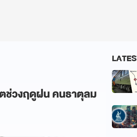
LATES
ตช่วงฤดูฝน คนธาตุลม