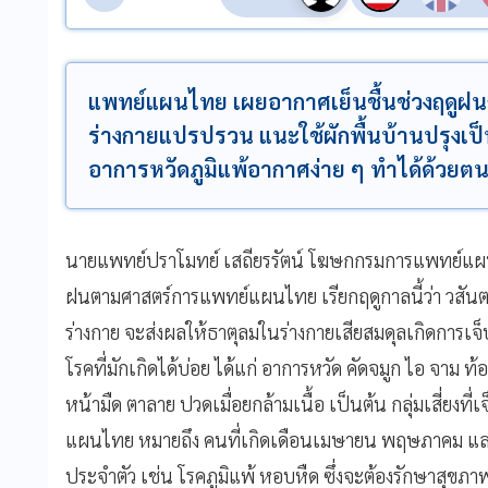
แพทย์แผนไทย เผยอากาศเย็นชื้นช่วงฤดูฝน
ร่างกายแปรปรวน แนะใช้ผักพื้นบ้านปรุงเป
อาการหวัดภูมิแพ้อากาศง่าย ๆ ทำได้ด้วยต
นายแพทย์ปราโมทย์ เสถียรรัตน์ โฆษกกรมการแพทย์แผน
ฝนตามศาสตร์การแพทย์แผนไทย เรียกฤดูกาลนี้ว่า วสั
ร่างกาย จะส่งผลให้ธาตุลมในร่างกายเสียสมดุลเกิดการเจ็บ
โรคที่มักเกิดได้บ่อย ได้แก่ อาการหวัด คัดจมูก ไอ จาม ท้อ
หน้ามืด ตาลาย ปวดเมื่อยกล้ามเนื้อ เป็นต้น กลุ่มเสี่ยงท
แผนไทย หมายถึง คนที่เกิดเดือนเมษายน พฤษภาคม และมิถ
ประจำตัว เช่น โรคภูมิแพ้ หอบหืด ซึ่งจะต้องรักษาสุขภ