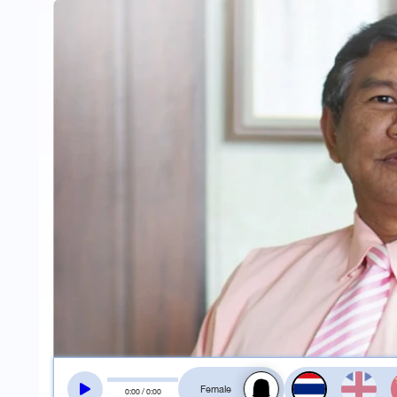
สลับเสียงอ่าน
0
:
00
/
0
:
00