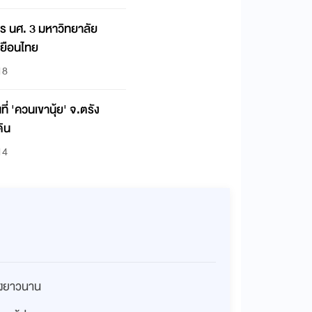
ร นศ. 3 มหาวิทยาลัย
 เยือนไทย
18
ี่ 'ควนเขานุ้ย' จ.ตรัง
ิน
14
่างยาวนาน