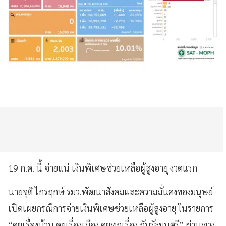
19 ก.ค. นี้ จ่ายแน่ เงินพิเศษช่วยเหลือผู้สูงอายุ งวดแรก
นายจุติ ไกรฤกษ์ รมว.พัฒนาสังคมและความมั่นคงของมนุษย์
เปิดเผยกรณีการจ่ายเงินพิเศษช่วยเหลือผู้สูงอายุ ในรายการ
“คุยเรื่องบ้าน คุยเรื่องเมือง คุยทุกเรื่อง กับรัฐมนตรี” ผ่านทาง