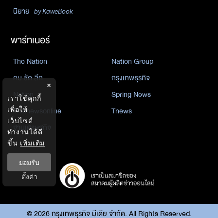
นิยาย
by KaweBook
พาร์ทเนอร์
The Nation
Nation Group
คม ชัด ลึก
กรุงเทพธุรกิจ
×
Nation
Spring News
เราใช้คุกกี้
เพื่อให้
Thainewsonline
Tnews
เว็บไซต์
ฐานเศรษฐกิจ
ทำงานได้ดี
ขึ้น
เพิ่มเติม
ยอมรับ
ตั้งค่า
©
2026
กรุงเทพธุรกิจ มีเดีย จำกัด. All Rights Reserved.