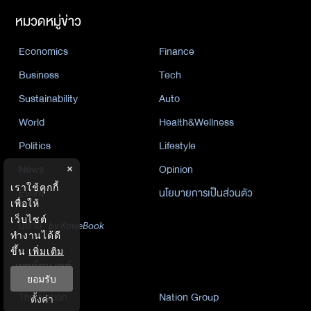
หมวดหมู่ข่าว
Economics
Finance
Business
Tech
Sustainability
Auto
World
Health&Wellness
Politics
Lifestyle
News
Opinion
×
เราใช้คุกกี้
Event
นโยบายการเป็นส่วนตัว
เพื่อให้
เว็บไซต์
นิยาย
by KaweBook
ทำงานได้ดี
ขึ้น
เพิ่มเติม
พาร์ทเนอร์
ยอมรับ
The Nation
Nation Group
ตั้งค่า