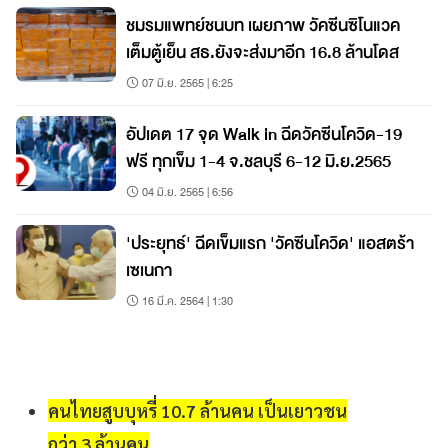
ชมรมแพทย์ชนบท เผยภาพ วัคซีนซิโนแวค
เต็มตู้เย็น สธ.ยังจะส่งมาอีก 16.8 ล้านโดส
07 มิ.ย. 2565 | 6:25
อัปเดต 17 จุด Walk in ฉีดวัคซีนโควิด-19
ฟรี ทุกเข็ม 1-4 จ.ชลบุรี 6-12 มิ.ย.2565
04 มิ.ย. 2565 | 6:56
'ประยุทธ์' ฉีดเข็มแรก 'วัคซีนโควิด' แอสตร้า
เซเนกา
16 มี.ค. 2564 | 1:30
คนไทยสูบบุหรี่ 10.7 ล้านคน เป็นเยาวชน
กว่า 3 ล้านคน