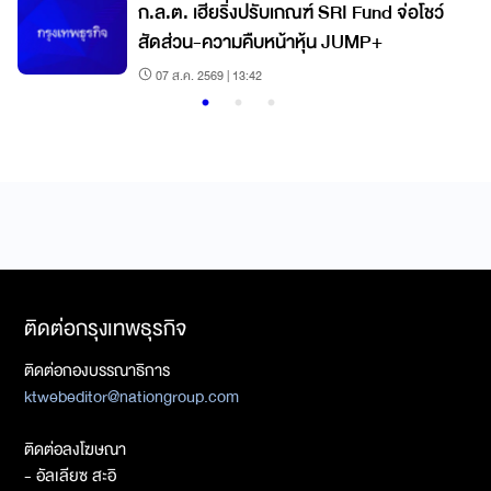
ก.ล.ต. เฮียริ่งปรับเกณฑ์ SRI Fund จ่อโชว์
สัดส่วน-ความคืบหน้าหุ้น JUMP+
07 ส.ค. 2569 | 13:42
ติดต่อกรุงเทพธุรกิจ
ติดต่อกองบรรณาธิการ
ktwebeditor@nationgroup.com
ติดต่อลงโฆษณา
- อัลเลียซ สะอิ