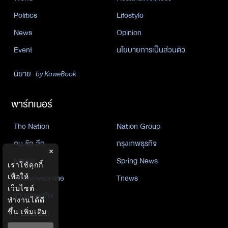
Politics
Lifestyle
News
Opinion
Event
นโยบายการเป็นส่วนตัว
นิยาย
by KaweBook
พาร์ทเนอร์
The Nation
Nation Group
คม ชัด ลึก
กรุงเทพธุรกิจ
×
Nation
Spring News
เราใช้คุกกี้
Thainewsonline
Tnews
เพื่อให้
เว็บไซต์
ฐานเศรษฐกิจ
ทำงานได้ดี
ขึ้น
เพิ่มเติม