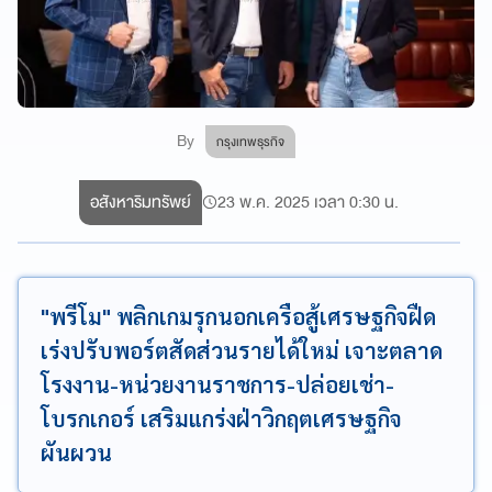
By
กรุงเทพธุรกิจ
อสังหาริมทรัพย์
23 พ.ค. 2025 เวลา 0:30 น.
"พรีโม" พลิกเกมรุกนอกเครือสู้เศรษฐกิจฝืด
เร่งปรับพอร์ตสัดส่วนรายได้ใหม่ เจาะตลาด
โรงงาน-หน่วยงานราชการ-ปล่อยเช่า-
โบรกเกอร์ เสริมแกร่งฝ่าวิกฤตเศรษฐกิจ
ผันผวน