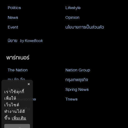
Politics
Lifestyle
News
Opinion
Event
นโยบายการเป็นส่วนตัว
นิยาย
by KaweBook
พาร์ทเนอร์
The Nation
Nation Group
คม ชัด ลึก
กรุงเทพธุรกิจ
×
Nation
Spring News
เราใช้คุกกี้
เพื่อให้
Thainewsonline
Tnews
เว็บไซต์
ฐานเศรษฐกิจ
ทำงานได้ดี
ขึ้น
เพิ่มเติม