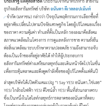
ประเสริฐ แต่ดุลยสาธิต
ประธานเจ้าหน้าที่บริหาร สายงาน
ธุรกิจอสังหาริมทรัพย์ บริษัท
อนันดา ดีเวลลอปเม้นท์
จำกัด (มหาชน) กล่าวว่า ปัจจุบันพฤติกรรมการเลือกซื้อที่
อยู่อาศัยเปลี่ยนไปตามปัจจัยเศรษฐกิจ โดยผู้บริโภคมองเรื่อง
ของราคา ความคุ้มค่า ทำเลที่ตั้งเป็นหลัก รองลงมาคือสังคม
สภาพแวดล้อมในโครงการ การดูแลหลังการขาย ความยั่งยืน
ต่อสิ่งแวดล้อม ระบบรักษาความปลอดภัย รวมถึงสามารถจับ
ต้องเป็นเจ้าของที่อยู่อาศัยได้ ทำให้ผู้ประกอบการ
อสังหาริมทรัพย์ต่างเตรียมกลยุทธ์และเดินหน้าจัดโปรโมชั่น
เพื่อกระตุ้นตลาดและดึงดูดกำลังซื้อของผู้บริโภคตั้งแต่ต้นปี
ล่าสุดบริษัทได้เปิดตัวแคมเปญ “I Say YES! อนันดา..ใช่เลย”
YES! ใกล้รถไฟฟ้า YES! ดีไซน์ล้ำ YES! พื้นที่ส่วนกลางครบ
ซึ่งเป็นหนึ่งในไฮไลท์กลยุทธ์การตลาดของอนันดาที่ตอบ
โจทย์ความต้องการของกลุ่มลูกค้าในราคาคุ้มค่า ดีไซน์