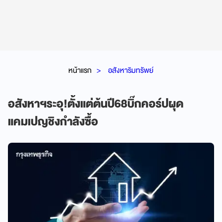
หน้าแรก
อสังหาริมทรัพย์
อสังหาฯระอุ!ตั้งแต่ต้นปี68บิ๊กคอร์ปผุด
แคมเปญชิงกำลังซื้อ