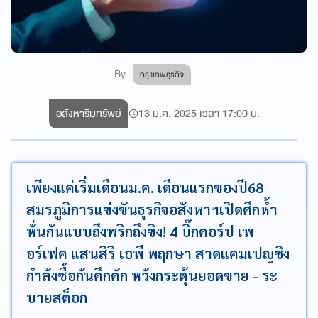
By
กรุงเทพธุรกิจ
อสังหาริมทรัพย์
13 ม.ค. 2025 เวลา 17:00 น.
เพียงแค่เริ่มเดือนม.ค. เดือนแรกของปี68
สมรภูมิการแข่งขันธุรกิจอสังหาฯเปิดศึกห้ำ
หั่นกันแบบถึงพริกถึงขิง! 4 บิ๊กคอร์ป เพ
อร์เฟค แสนสิริ เอพี พฤกษา สาดแคมเปญชิง
กำลังซื้อกันคึกคัก หวังกระตุ้นยอดขาย - ระ
บายสต็อก