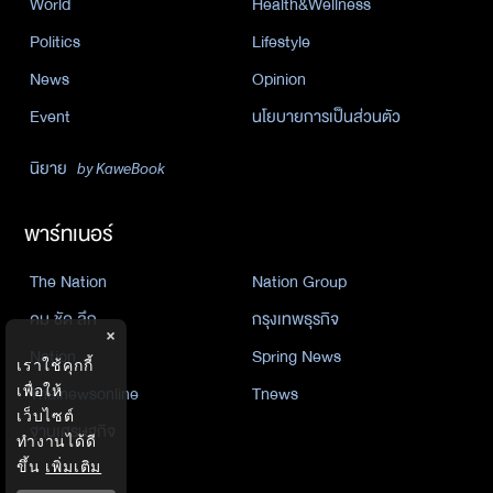
World
Health&Wellness
Politics
Lifestyle
News
Opinion
Event
นโยบายการเป็นส่วนตัว
นิยาย
by KaweBook
พาร์ทเนอร์
The Nation
Nation Group
คม ชัด ลึก
กรุงเทพธุรกิจ
×
Nation
Spring News
เราใช้คุกกี้
Thainewsonline
Tnews
เพื่อให้
เว็บไซต์
ฐานเศรษฐกิจ
ทำงานได้ดี
ขึ้น
เพิ่มเติม