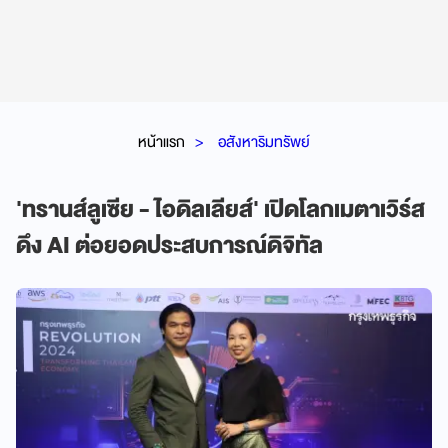
หน้าแรก
อสังหาริมทรัพย์
'ทรานส์ลูเซีย - ไอดิลเลียส์' เปิดโลกเมตาเวิร์ส
ดึง AI ต่อยอดประสบการณ์ดิจิทัล