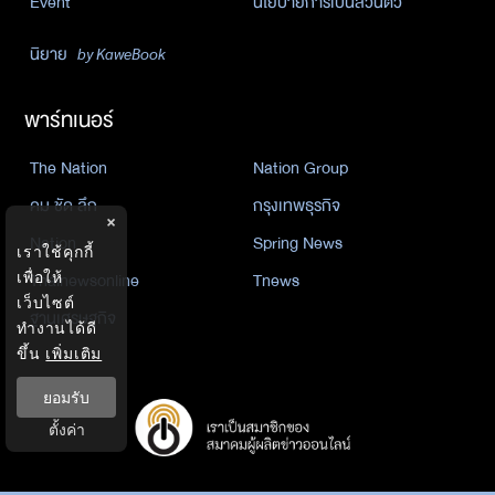
Event
นโยบายการเป็นส่วนตัว
นิยาย
by KaweBook
พาร์ทเนอร์
The Nation
Nation Group
คม ชัด ลึก
กรุงเทพธุรกิจ
×
Nation
Spring News
เราใช้คุกกี้
Thainewsonline
Tnews
เพื่อให้
เว็บไซต์
ฐานเศรษฐกิจ
ทำงานได้ดี
ขึ้น
เพิ่มเติม
ยอมรับ
ตั้งค่า