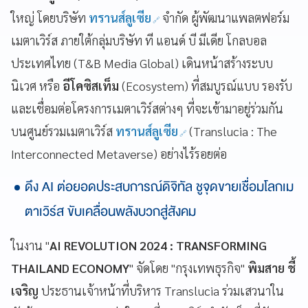
ใหญ่ โดยบริษัท
ทรานส์ลูเซีย
จำกัด ผู้พัฒนาแพลตฟอร์ม
เมตาเวิร์ส ภายใต้กลุ่มบริษัท ที แอนด์ บี มีเดีย โกลบอล
ประเทศไทย (T&B Media Global) เดินหน้าสร้างระบบ
นิเวศ หรือ
อีโคซิสเท็ม
(Ecosystem) ที่สมบูรณ์แบบ รองรับ
และเชื่อมต่อโครงการเมตาเวิร์สต่างๆ ที่จะเข้ามาอยู่ร่วมกัน
บนศูนย์รวมเมตาเวิร์ส
ทรานส์ลูเซีย
(Translucia : The
Interconnected Metaverse) อย่างไร้รอยต่อ
ดึง AI ต่อยอดประสบการณ์ดิจิทัล ชูจุดขายเชื่อมโลกเม
ตาเวิร์ส ขับเคลื่อนพลังบวกสู่สังคม
ในงาน "
AI REVOLUTION 2024 : TRANSFORMING
THAILAND ECONOMY
" จัดโดย "กรุงเทพธุรกิจ"
พิมสาย ชี้
เจริญ
ประธานเจ้าหน้าที่บริหาร Translucia ร่วมเสวนาใน