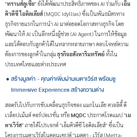
"
ทรานส์ลูเซีย
" ยังได้พัฒนาประสิทธิภาพของ AI ร่วมกับ
เอ็ม
คิวดีซี ไอดิลเลียส์
(MQDC Idyllias) ซึ่งเป็นพันธมิตรทาง
ธุรกิจรายแรกในการนำ AI มาต่อยอดโอกาสทางธุรกิจ โดย
พัฒนาให้ AI เป็นอีกหนึ่งผู้ช่วย (AI Agent) ในการให้ข้อมูล
และโต้ตอบกับลูกค้าได้ในหลากหลายภาษา ตอบโจทย์ความ
ต้องการของลูกค้าในกลุ่ม
ธุรกิจอสังหาริมทรัพย์
ทั้งใน
ประเทศไทยและต่างประเทศ
สร้างมูลค่า - คุณค่าเพิ่มผ่านเมตาเวิร์ส พร้อมชู
Immersive Experiences สร้างความต่าง
สอดรับไปกับการขับเคลื่อนธุรกิจของ แมกโนเลีย ควอลิตี้ ดี
เวล็อปเม้นต์ คอร์ปอเรชั่น หรือ
MQDC
ประกาศโรดแมป "
เม
ตาเวิร์ส
" ภายใต้โปรเจกต์ "เอ็มคิวดีซี ไอดิลเลียส์" ซึ่งเป็น
โครงการเมตาเวิร์สในคอนเซปต์ "เมตตา - เวิร์ส (Metta-