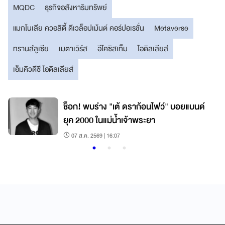
MQDC
ธุรกิจอสังหาริมทรัพย์
แมกโนเลีย ควอลิตี้ ดีเวล็อปเม้นต์ คอร์ปอเรชั่น
Metaverse
ทรานส์ลูเซีย
เมตาเวิร์ส
อีโคซิสเท็ม
ไอดิลเลียส์
เอ็มคิวดีซี ไอดิลเลียส์
ว
ช็อก! พบร่าง "เต้ ดราก้อนไฟว์" บอยแบนด์
ยุค 2000 ในแม่น้ำเจ้าพระยา
07 ส.ค. 2569 | 16:07