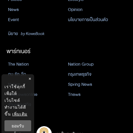
News
Opinion
Event
นโยบายการเป็นส่วนตัว
นิยาย
by KaweBook
พาร์ทเนอร์
The Nation
Nation Group
คม ชัด ลึก
กรุงเทพธุรกิจ
×
Nation
Spring News
เราใช้คุกกี้
Thainewsonline
Tnews
เพื่อให้
เว็บไซต์
ฐานเศรษฐกิจ
ทำงานได้ดี
ขึ้น
เพิ่มเติม
ยอมรับ