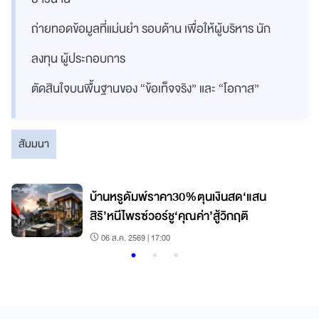
ถ่ายทอดข้อมูลที่แม่นยำ รอบด้าน เพื่อให้ผู้บริหาร นัก
ลงทุน ผู้ประกอบการ
ตัดสินใจบนพื้นฐานของ “ข้อเท็จจริง” และ “โอกาส”
สัมมนา
บ้านหรูดัมพ์ราคา30%ตุนเงินสด‘แสน
สิริ’หนีไพรซ์วอร์ชู‘คุณค่า’สู้วิกฤติ
06 ส.ค. 2569 | 17:00