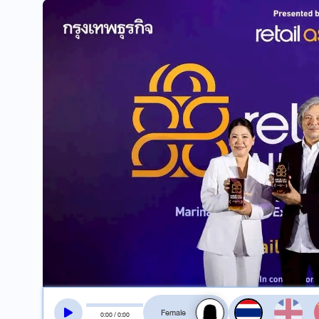
สลับเสียงอ่าน
0
:
00
/
0
:
00