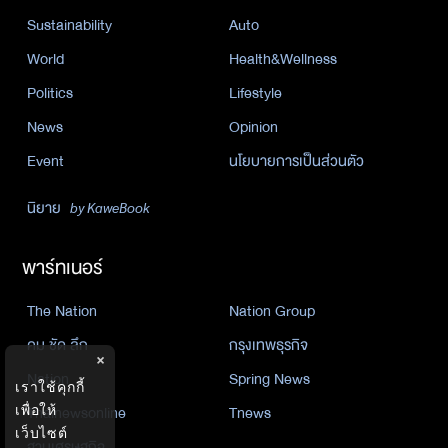
Sustainability
Auto
World
Health&Wellness
Politics
Lifestyle
News
Opinion
Event
นโยบายการเป็นส่วนตัว
นิยาย
by KaweBook
พาร์ทเนอร์
The Nation
Nation Group
คม ชัด ลึก
กรุงเทพธุรกิจ
×
Nation
Spring News
เราใช้คุกกี้
เพื่อให้
Thainewsonline
Tnews
เว็บไซต์
ฐานเศรษฐกิจ