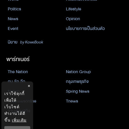
Politics
Lifestyle
News
Opinion
Event
นโยบายการเป็นส่วนตัว
นิยาย
by KaweBook
พาร์ทเนอร์
The Nation
Nation Group
คม ชัด ลึก
กรุงเทพธุรกิจ
×
Nation
Spring News
เราใช้คุกกี้
Thainewsonline
Tnews
เพื่อให้
เว็บไซต์
ฐานเศรษฐกิจ
ทำงานได้ดี
ขึ้น
เพิ่มเติม