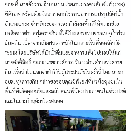
ขณะที่
นายกังวาน จินตนา
หน่วยงานมวลชนสัมพันธ์ (CSR)
ซีพีเอฟ พร้อมด้วยจิตอาสาจากโรงงานอาหารแปรรูปสัตว์น้ำ
อำเภอแกลง จังหวัดระยอง ระดมกำลังลงพื้นที่ให้ความช่วย
เหลือชาวตำบลทุ่งควายกิน ที่ได้รับผลกระทบจากเหตุน้ำท่วม
ฉับพลัน เนื่องจากเกิดฝนตกหนักในหลายพื้นที่ของจังหวัด
ระยอง โดยบริษัทได้นำน้ำดื่มและอาหารแห้ง ไปมอบให้แก่
นายศักดิ์สิทธิ์ กุมภะ นายกองค์การบริหารส่วนตำบลทุ่งควาย
กิน เพื่อนำไปแจกจ่ายให้กับผู้ประสบภัยในครั้งนี้ โดย นายก
อบต. ทุ่งควายกิน กล่าวขอขอบคุณซีพีเอฟที่ห่วงใยชุมชนใน
พื้นที่ที่เกิดอุทกภัยและสนับสนุนพี่น้องประชาชนในช่วงปกติ
และในยามวิกฤติมาโดยตลอด