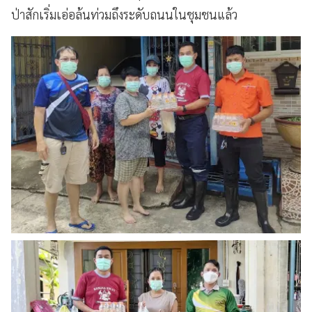
ป่าสักเริ่มเอ่อล้นท่วมถึงระดับถนนในชุมชนแล้ว