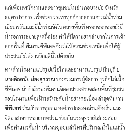
แก่เพื่อนพนักงานและชาวชุมชนในอำเภอบางบ่อ จังหวัด
สมุทรปราการ เพื่อช่วยบรรเทาทุกข์จากสถานการณ์น้ำท่วม
เฉียบพลันและมีน้ำท่วมขังในหลายพื้นที่ ตรอกซอกซอยยังมี
น้ำรอการระบายสูงครึ่งน่อง ทำให้มีความยากลำบากในการเข้า
ออกพื้นที่ ทีมงานซีพีเอฟจึงเร่งให้ความช่วยเหลือเพื่อให้ผู้
ประสบภัยได้ผ่านวิกฤตินี้ไปด้วยกัน
ทางด้านโรงงานแปรรูปเนื้อไก่และอาหารแปรรูป มีนบุรี 1
นายดิถดนัย ผ่องสุวรรณ
รองกรรมการผู้จัดการ ธุรกิจไก่เนื้อ
ซีพีเอฟ นำกำลังของทีมงานจิตอาสาลงตรวจสอบพื้นที่ชุมชน
รอบโรงงานเพื่อเฝ้าระวังระดับน้ำอย่างต่อเนื่อง ล่าสุดทีมงาน
ซีพีเอฟ
ร่วมกับชาวชุมชน องค์กรปกครองส่วนท้องถิ่น และ
จิตอาสาจากหลายภาคส่วน ร่วมกันบรรจุทรายใส่กระสอบ
เพื่อทำแนวกั้นน้ำ บริเวณชุมชนลำไทรที่ปริมาณน้ำในแม่น้ำ