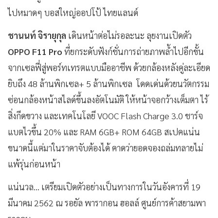
ไปหมาดๆ บอสใหญ่ออปโป้ ไทยแลนด์
ชานนท์ จิรายุกุล
เดินหน้าต่อไม่รอละนะ ลุยงานเปิดตัว
OPPO F11 Pro
ที่ยกระดับฟังก์ชั่นการถ่ายภาพล้ำไปอีกขั้น
จากเซลฟี่สู่พอร์ทเทรตแบบมืออาชีพ ด้วยกล้องหลังคู่ละเอียด
ยิบถึง 48 ล้านพิกเซล+ 5 ล้านพิกเซล โดดเด่นด้วยนวัตกรรม
ซ่อนกล้องหน้าสไลด์ขึ้นลงอัตโนมัติ ให้หน้าจอกว้างเต็มตา ไร้
สิ่งกีดขวาง และเทคโนโลยี VOOC Flash Charge 3.0 ชาร์จ
แบตไวขึ้น 20% และ RAM 6GB+ ROM 64GB สเปคแน่น
ขนาดนี้แต่มาในราคาจับต้องได้ คาดว่ายอดจองถล่มทลายไม่
แพ้รุ่นก่อนหน้า
แน่นวล... เตรียมเปิดตัวอย่างเป็นทางการในวันอังคารที่ 19
มีนาคม 2562 ณ รอยัล พารากอน ฮอลล์ ศูนย์การค้าสยามพา