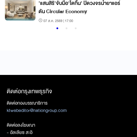
'แสนสิริ'จับมือ'ไดกิ้น' ปิดวงจรน้ำยาแอร์
ดัน Circular Economy
07 ส.ค. 2569 | 17:00
ติดต่อกรุงเทพธุรกิจ
ติดต่อกองบรรณาธิการ
ktwebeditor@nationgroup.com
ติดต่อลงโฆษณา
- อัลเลียซ สะอิ