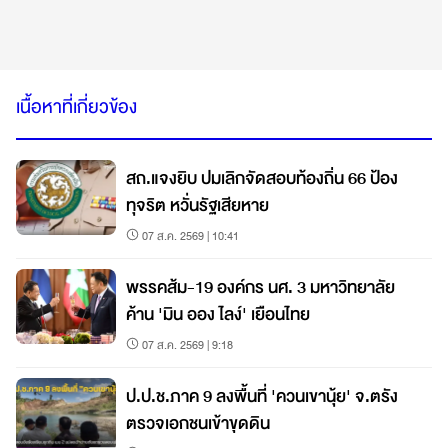
เนื้อหาที่เกี่ยวข้อง
สถ.แจงยิบ ปมเลิกจัดสอบท้องถิ่น 66 ป้อง
ทุจริต หวั่นรัฐเสียหาย
07 ส.ค. 2569 | 10:41
พรรคส้ม-19 องค์กร นศ. 3 มหาวิทยาลัย
ค้าน 'มิน ออง ไลง์' เยือนไทย
07 ส.ค. 2569 | 9:18
ป.ป.ช.ภาค 9 ลงพื้นที่ 'ควนเขานุ้ย' จ.ตรัง
ตรวจเอกชนเข้าขุดดิน