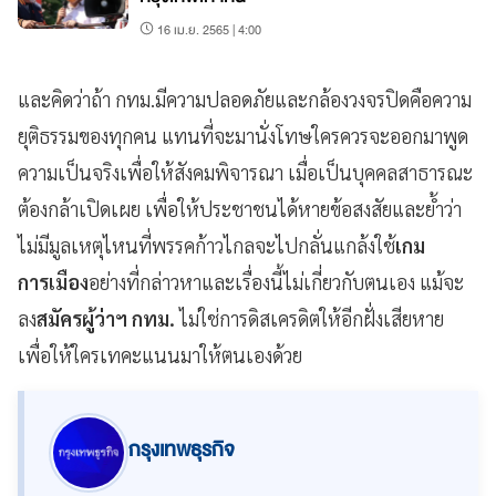
16 เม.ย. 2565 | 4:00
และคิดว่าถ้า กทม.มีความปลอดภัยและกล้องวงจรปิด​คือความ
ยุติธรรม​ของทุกคน​ แทนที่จะมานั่งโทษใครควรจะออกมาพูด
ความเป็นจริงเพื่อให้สังคมพิจารณา​ เมื่อเป็นบุคคล​สาธารณะ​
ต้องกล้าเปิดเผย เพื่อให้ประชาชนได้หายข้อสงสัย​และย้ำว่า ​
ไม่มีมูลเหตุ​ไหนที่พรรคก้าวไกลจะไปกลั่นแกล้ง​ใช้
เกม
การเมือง
อย่างที่กล่าวหา​และเรื่องนี้ไม่เกี่ยวกับตนเอง แม้จะ
ลง
สมัครผู้ว่าฯ กทม.
ไม่ใช่การดิสเครดิตให้อีกฝั่งเสียหาย
เพื่อให้ใครเทคะแนนมาให้ตนเองด้วย
กรุงเทพธุรกิจ