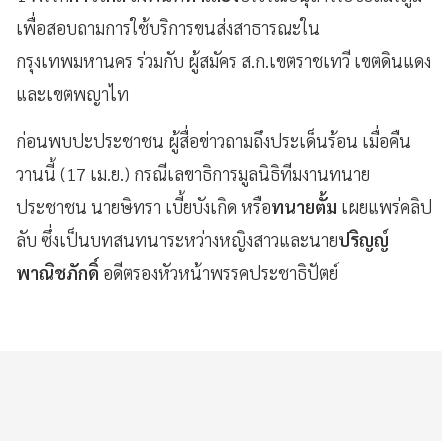
เพื่อสอบถามการใช้บริการขนส่งสาธารณะใน
กรุงเทพมหานคร​ ร่วมกับ​ ผู้สมัคร ส.ก.เขตราชเทวี​ เขตดินแดง
และเขตพญาไท​
ก่อนพบปะประชาชน ผู้สื่อข่าวถามถึง​ประเด็นร้อน เมื่อคืน
วานนี้ (17 เม.ย.) กรณีเลขาธิการมูลนิธิทีมงานทนาย
ประชาชน​ นายษิทรา​ เบี้ยบังเกิด​ หรือ
ทนายตั้ม​
เผยแพร่คลิป
ลับ ซึ่งเป็นบทสนทนา​ระหว่างหญิงสาวและนาย
ปริญญ์
พาณิชภักดิ์
อดีตรองหัวหน้าพรรคประชาธิปัตย์