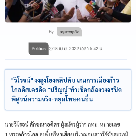
By
กรุงเทพธุรกิจ
Politics
18 เม.ย. 2022 เวลา 5:42 น.
"วิโรจน์" งงถูงโยงคลิปลับ เกมการเมืองก้าว
ไกลดิสเครดิต "ปริญญ์"ท้าเช็คกล้องวงจรปิด
พิสูจน์ความจริง-หยุดโทษคนอื่น
นาย
วิโรจน์ ลักขณาอดิศร
ผู้สมัครผู้ว่าฯ กทม. หมายเลข
1 พรรค
ก้าวไกล
ลงพื้นที่
​หาเสียง
​บริเวณ​อนุสาวรีย์ชัยสมรภูมิ ​