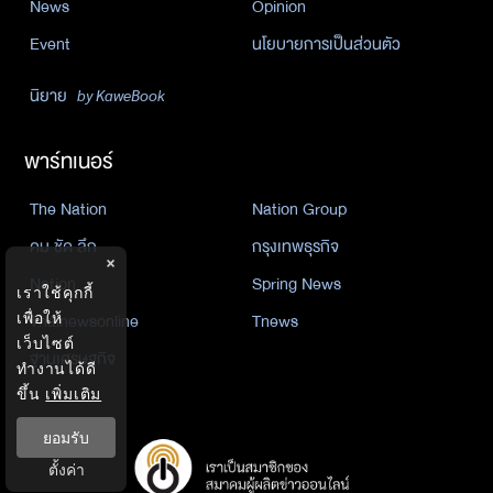
News
Opinion
Event
นโยบายการเป็นส่วนตัว
นิยาย
by KaweBook
พาร์ทเนอร์
The Nation
Nation Group
คม ชัด ลึก
กรุงเทพธุรกิจ
×
Nation
Spring News
เราใช้คุกกี้
Thainewsonline
Tnews
เพื่อให้
เว็บไซต์
ฐานเศรษฐกิจ
ทำงานได้ดี
ขึ้น
เพิ่มเติม
ยอมรับ
ตั้งค่า