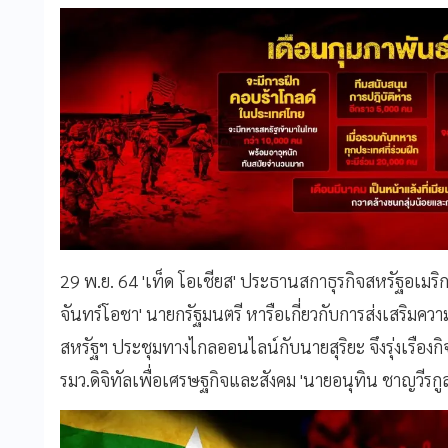
29 พ.ย. 64 'เท็ด โอเชียส' ประธานสกาธุรกิจสหรัฐอเมริ
จันทร์โอชา' นายกรัฐมนตรี หารือเกี่ยวกับการส่งเสริมคว
สหรัฐฯ ประชุมทางไกลออนไลน์กับนายสุริยะ จึงรุ่งเรืองก
รมว.ดิจิทัลเพื่อเศรษฐกิจและสังคม 'นายอนุทิน ชาญวีร