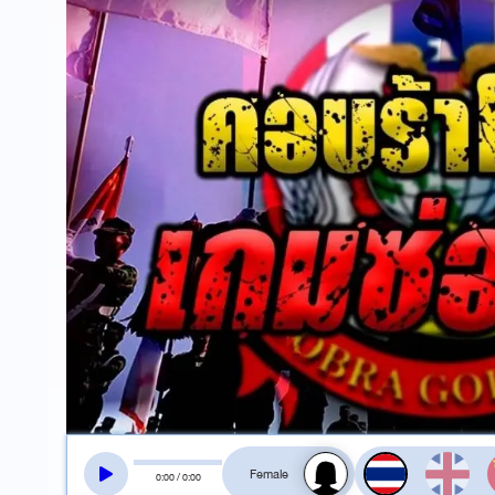
สลับเสียงอ่าน
0
:
00
/
0
:
00