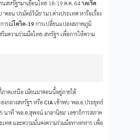
ัวแทนสหรัฐฯมาเยือนไทย 18-19 ต.ค. 64
'เดเร็ค
"ดอน ปรมัตถ์วินัย' รมว.ต่างประเทศ หารือเรื่อง
นการณ์
โควิด-19
การเปลี่ยนแปลงสภาพภูมิ
ริมความร่วมมือไทย-สหรัฐฯ เพื่อการให้ความ
่ที่ภาคเหนือ เมียนมาตอนนี้อยู่ภายใต้
กรองกลางสหรัฐฯ หรือ
CIA
เข้าพบ 'พล.อ.ประยุทธ์
45 นาที 'พล.อ.สุพจน์ มาลานิยม' เลขาธิการสภาค
งประเทศ และความมั่นคงความร่วมมือทางทหาร เพื่อ