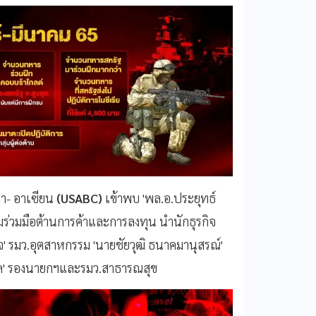
กา- อาเซียน
(USABC)
เข้าพบ 'พล.อ.ประยุทธ์
ามร่วมมือต้านการค้าและการลงทุน นำนักธุรกิจ
ิจ' รมว.อุตสาหกรรม 'นายชัยวุฒิ ธนาคมานุสรณ์'
กูล' รองนายกฯและรมว.สาธารณสุข