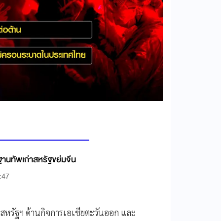
ตะเภา" ฐานทัพเก่าสหรัฐขย่มจีน
:47
ทศสหรัฐฯ ด้านกิจการเอเชียตะวันออก และ