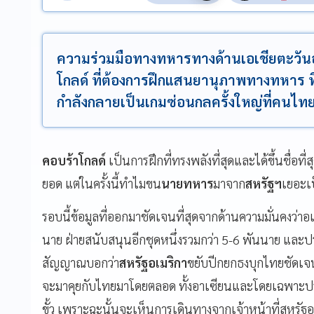
ความร่วมมือทางทหารทางด้านเอเชียตะวันอ
โกลด์ ที่ต้องการฝึกแสนยานุภาพทางทหาร ที่จ
กำลังกลายเป็นเกมซ่อนกลครั้งใหญ่ที่คนไ
คอบร้าโกลด์
เป็นการฝึกที่ทรงพลังที่สุดและได้ขึ้นชื่อที่ส
ยอด แต่ในครั้งนี้ทำไมขน
นายทหาร
มาจาก
สหรัฐฯ
เยอะเ
รอบนี้ข้อมูลที่ออกมาชัดเจนที่สุดจากด้านความมั่นคงว่
นาย ฝ่ายสนับสนุนอีกชุดหนึ่งรวมกว่า 5-6 พันนาย และปร
สัญญาณบอกว่า
สหรัฐอเมริกา
ขยับปีกยกธงบุกไทยชัดเจน 
จะมาคุยกับไทยมาโดยตลอด ทั้งอาเซียนและโดยเฉพาะ
ขั้ว เพราะฉะนั้นจะเห็นการเดินทางจากเจ้าหน้าที่สหรัฐอย