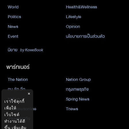
World
Health&Wellness
Politics
Lifestyle
News
Opinion
Event
นโยบายการเป็นส่วนตัว
นิยาย
by KaweBook
พาร์ทเนอร์
The Nation
Nation Group
คม ชัด ลึก
กรุงเทพธุรกิจ
×
Nation
Spring News
เราใช้คุกกี้
Thainewsonline
Tnews
เพื่อให้
เว็บไซต์
ฐานเศรษฐกิจ
ทำงานได้ดี
ขึ้น
เพิ่มเติม