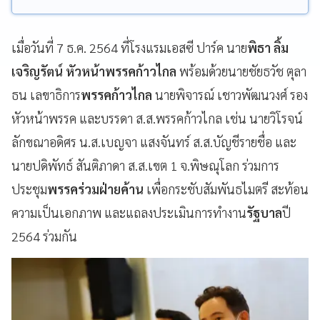
เมื่อวันที่ 7 ธ.ค. 2564 ที่โรงแรมเอสซี ปาร์ค นาย
พิธา ลิ้ม
เจริญรัตน์
หัวหน้าพรรคก้าวไกล
พร้อมด้วยนายชัยธวัช ตุลา
ธน เลขาธิการ
พรรคก้าวไกล
นายพิจารณ์ เชาวพัฒนวงศ์ รอง
หัวหน้าพรรค และบรรดา ส.ส.พรรคก้าวไกล เช่น นายวิโรจน์
ลักขณาอดิศร น.ส.เบญจา แสงจันทร์ ส.ส.บัญชีรายชื่อ และ
นายปดิพัทธ์ สันติภาดา ส.ส.เขต 1 จ.พิษณุโลก ร่วมการ
ประชุม
พรรคร่วมฝ่ายค้าน
เพื่อกระชับสัมพันธไมตรี สะท้อน
ความเป็นเอกภาพ และแถลงประเมินการทำงาน
รัฐบาล
ปี
2564 ร่วมกัน