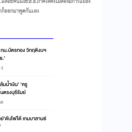
.ส.แต่ละคนและส.ส.ภาคใต้คงไม่ต้องมีการแถลง
เขาก็ออกมาพูดกันเอง​
้ กม.บัตรทอง วิกฤติงบฯ
ช.’
13
้มน้ำเงิน’ ‘ครู
้นตรงบุรีรัมย์
58
ฟใต้ เกมบาลานซ์
’