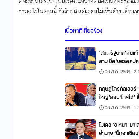
ติ จะชวนใครไปก็เป็นเรื่องในอนาคต​ ถือเป็นสิทธิของส
ข่าวอะไรในตอนนี้ ซึ่งถ้าส.ส.แต่ละคนไม่เห็นด้วย​ เดี๋ยว
เนื้อหาที่เกี่ยวข้อง
‘สว.-รัฐบาล’ดันแก
ลาม ยึด‘บอร์ดสปส
06 ส.ค. 2569 | 2:
ทฤษฎีไตรคัลเลอร์ ‘ล
ใหญ่’สยบ‘โกฯใต้’ ขึ
06 ส.ค. 2569 | 1:
โมเดล ‘อิเหนา-มาเลย์’ดับไ
อำนาจ ‘บิ๊กอาเซียน