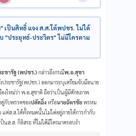
" เป็นสิทธิ์ แจง ส.ส.ใต้พปชร. ไม่ได้
กับ "ประยุทธ์-ประวิตร" ไม่มีใครตาม
ะชารัฐ​ (พปชร.)
กล่าวถึงกรณี​
พ.อ.สุชา
ังประชารัฐ(พปชร.) ออกมาระบุเตรียมจับมือนาย
หม่ว่า​ พ.อ.สุชาติ ถือว่าเป็นผู้มีศักยภาพ
อยู่กับพรรคของ
ปลัดฉิ่ง
หรือ
นายฉัตรชัย
พรหม
ต่ส.ส.ใต้ทั้งหมดนั้นไม่ได่อยู่ภายใต้การกำกับ
ป็นส.ส. ก็อิสระ ที่ไม่ได้มีใครมาครอบงำ