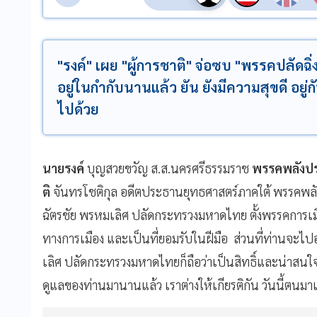
"รงค์" เผย "ผู้การชาติ" จ่อซบ "พรรคปลัดฉิ่ง
อยู่ในกำกับนานแล้ว ยัน ยังมีความสุขดี อยู่
ไปด้วย
นายรงค์
บุญสวยขวัญ ส.ส.นครศรีธรรมราช
พรรคพลังปร
ติ
จันทรโชติกุล อดีตประธานยุทธศาสตร์ภาคใต้ พรรคพล
ฉัตรชัย พรหมเลิศ ปลัดกระทรวงมหาดไทย ตั้งพรรคการเมืองใ
ทางการเมือง และเป็นที่ยอมรับในฝีมือ ส่วนที่ท่านจะไป
เลิศ ปลัดกระทรวงมหาดไทยก็ถือว่าเป็นสิทธิ์และน่าสนใจ แ
ดูแลของท่านมานานแล้ว​ เราต่างให้เกียรติกัน วันนี้ตนมาเ