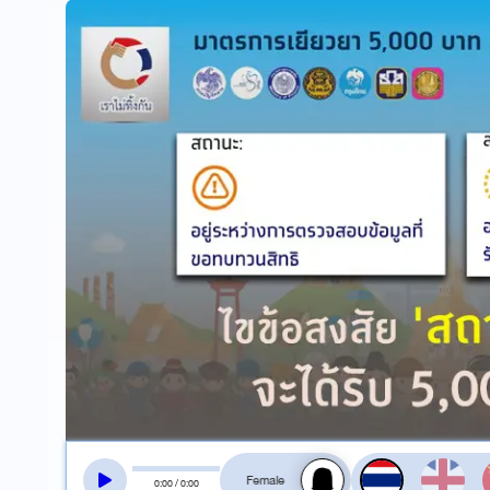
สลับเสียงอ่าน
0
:
00
/
0
:
00