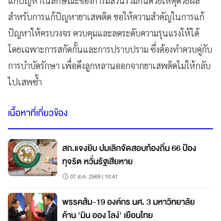
แก้ปัญหาในลักษณะของการมีส่วนร่วมกันด้วยเหตุด้วยผล
สำหรับการแก้ปัญหายาเสพติด ขอให้ความสำคัญในการแก้
ปัญหาให้ครบวงจร ควบคุมและลดระดับความรุนแรงให้ได้
โดยเฉพาะการสกัดกั้นและการปราบปราม ซึ่งต้องทำควบคู่กับ
การบำบัดรักษา เพื่อดึงลูกหลานออกจากยาเสพติดไม่ให้กลับ
ไปเสพซ้ำ
เนื้อหาที่เกี่ยวข้อง
สถ.แจงยิบ ปมเลิกจัดสอบท้องถิ่น 66 ป้อง
ทุจริต หวั่นรัฐเสียหาย
07 ส.ค. 2569 | 10:41
พรรคส้ม-19 องค์กร นศ. 3 มหาวิทยาลัย
ค้าน 'มิน ออง ไลง์' เยือนไทย