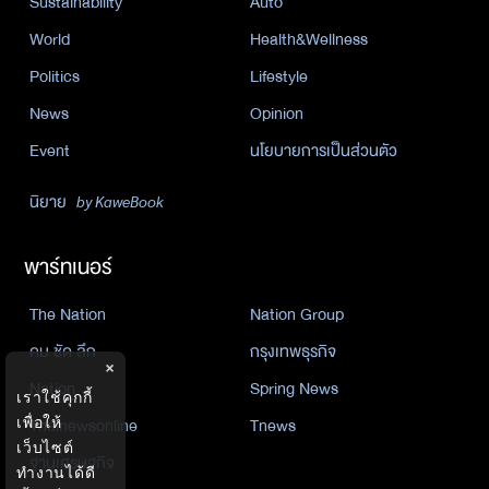
Sustainability
Auto
World
Health&Wellness
Politics
Lifestyle
News
Opinion
Event
นโยบายการเป็นส่วนตัว
นิยาย
by KaweBook
พาร์ทเนอร์
The Nation
Nation Group
คม ชัด ลึก
กรุงเทพธุรกิจ
×
Nation
Spring News
เราใช้คุกกี้
เพื่อให้
Thainewsonline
Tnews
เว็บไซต์
ฐานเศรษฐกิจ
ทำงานได้ดี