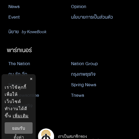
News
Opinion
Event
นโยบายการเป็นส่วนตัว
นิยาย
by KaweBook
พาร์ทเนอร์
The Nation
Nation Group
คม ชัด ลึก
กรุงเทพธุรกิจ
×
Nation
Spring News
เราใช้คุกกี้
เพื่อให้
Thainewsonline
Tnews
เว็บไซต์
ฐานเศรษฐกิจ
ทำงานได้ดี
ขึ้น
เพิ่มเติม
ยอมรับ
ตั้งค่า