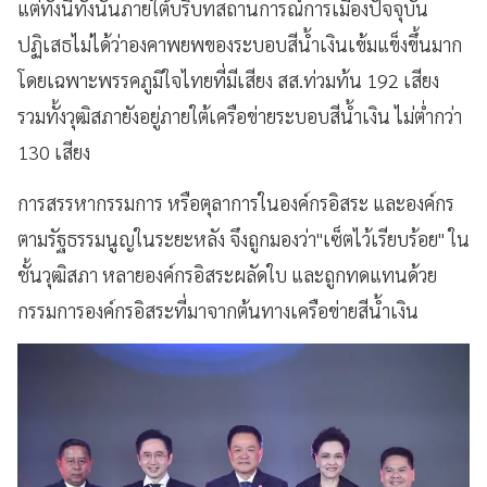
แต่ทั้งนี้ทั้งนั้นภายใต้บริบทสถานการณ์การเมืองปัจจุบัน
ปฏิเสธไม่ได้ว่าองคาพยพของระบอบสีน้ำเงินเข้มแข็งขึ้นมาก
โดยเฉพาะพรรคภูมิใจไทยที่มีเสียง สส.ท่วมท้น 192 เสียง
รวมทั้งวุฒิสภายังอยู่ภายใต้เครือข่ายระบอบสีน้ำเงิน ไม่ต่ำกว่า
130 เสียง
การสรรหากรรมการ หรือตุลาการในองค์กรอิสระ และองค์กร
ตามรัฐธรรมนูญในระยะหลัง จึงถูกมองว่า"เซ็ตไว้เรียบร้อย" ใน
ชั้นวุฒิสภา หลายองค์กรอิสระผลัดใบ และถูกทดแทนด้วย
กรรมการองค์กรอิสระที่มาจากต้นทางเครือข่ายสีน้ำเงิน