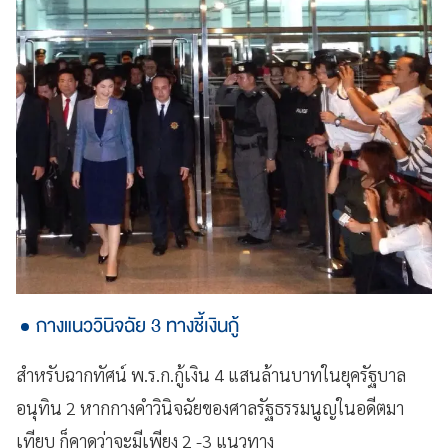
กางแนววินิจฉัย 3 ทางชี้เงินกู้
สำหรับฉากทัศน์ พ.ร.ก.กู้เงิน 4 แสนล้านบาทในยุครัฐบาล
อนุทิน 2 หากกางคำวินิจฉัยของศาลรัฐธรรมนูญในอดีตมา
เทียบ ก็คาดว่าจะมีเพียง 2 -3 แนวทาง