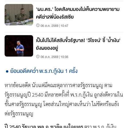
'ผบ.ตร.' โอดสังคมมองไม่เห็นความพยายาม
คดีฆ่า2พี่น้องรัสเซีย
06 ส.ค. 2569 | 10:47
เป็นไปไม่ได้สลับขั้วรัฐบาล! 'วิโรจน์' ชี้ 'น้ำเงิน'
ยังผยองอยู่
06 ส.ค. 2569 | 10:36
ย้อนอดีตคว่ำ พ.ร.ก.กู้เงิน 1 ครั้ง
หากย้อนอดีต นับแต่มีคณะตุลาการศาลรัฐธรรมนูญ ตาม
รัฐธรรมนูญปี 2540 มีหลายครั้งที่ พ.ร.ก.กู้เงิน ถูกส่งตีความใน
ชั้นศาลรัฐธรรมนูญ โดยส่วนใหญ่ศาลเห็นว่า ไม่ขัดหรือแย้ง
ต่อรัฐธรรมนูญ
ปี 2540 รัฐบาล พล.อ.ชวลิต ยงใจยุทธ
ตรา พ.ร.ก. กู้เงิน