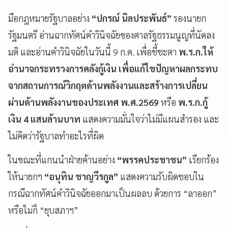
มือกฎหมายรัฐบาลอย่าง
“ปกรณ์ นิลประพันธ์”
รองนายก
รัฐมนตรี อ่านฉากทัศน์คำวินิจฉัยของศาลรัฐธรรมนูญที่นัดลง
มติ และอ่านคำวินิจฉัยในวันนี้ 9 ก.ค. เพื่อชี้ชะตา
พ.ร.ก.ให้
อำนาจกระทรวงการคลังกู้เงิน เพื่อแก้ไขปัญหาผลกระทบ
จากสถานการณ์วิกฤตด้านพลังงานและสร้างการเปลี่ยน
ผ่านด้านพลังงานของประเทศ พ.ศ.2569
หรือ
พ.ร.ก.กู้
เงิน 4 แสนล้านบาท
แสดงความมั่นใจว่าไม่มีแผนสำรอง และ
ไม่คิดว่ารัฐบาลทำอะไรที่ผิด
ในขณะที่แกนนำฝ่ายค้านอย่าง
“พรรคประชาชน”
เรียกร้อง
ให้นายกฯ
“อนุทิน ชาญวีรกูล”
แสดงความรับผิดชอบใน
กรณีฉากทัศน์คำวินิจฉัยออกมาเป็นผลลบ ด้วยการ “ลาออก”
หรือไม่ก็ “ยุบสภาฯ”