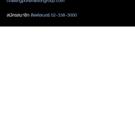
chalengpot@nationgroup.com
สมัครสมาชิก
ติดต่อเบอร์ 02-338-3000
ติดต่อ Media Partners
- เมธิกา เมธาพิทักษ์
02-338-3198
metika_met@nationgroup.com
หมวดหมู่ข่าว
Economics
Finance
Business
Tech
Sustainability
Auto
World
Health&Wellness
Politics
Lifestyle
News
Opinion