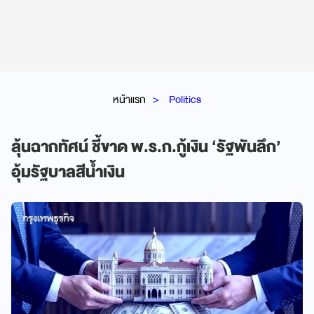
หน้าแรก
Politics
ลุ้นฉากทัศน์ ชี้ขาด พ.ร.ก.กู้เงิน ‘รัฐพันลึก’
อุ้มรัฐบาลสีน้ำเงิน