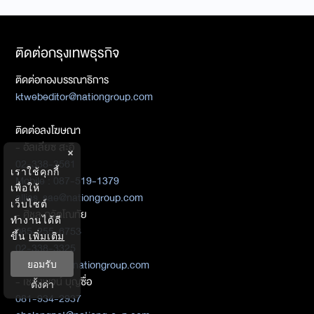
ติดต่อกรุงเทพธุรกิจ
ติดต่อกองบรรณาธิการ
ktwebeditor@nationgroup.com
ติดต่อลงโฆษณา
- อัลเลียซ สะอิ
×
02-338-3561
เราใช้คุกกี้
Mobile : 087-519-1379
เพื่อให้
allias_sae@nationgroup.com
เว็บไซต์
- ศิชล ภวัตโณทัย
ทำงานได้ดี
085-255-6753
ขึ้น
เพิ่มเติม
02-338-3325
sichol_paw@nationgroup.com
ยอมรับ
- เชลงพจน์ บุญซื่อ
ตั้งค่า
081-934-2937