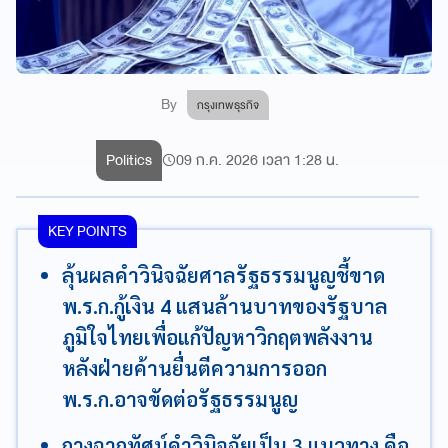
By
กรุงเทพธุรกิจ
Politics
09 ก.ค. 2026 เวลา 1:28 น.
KEY POINTS
ลุ้นผลคำวินิจฉัยศาลรัฐธรรมนูญชี้ขาด
พ.ร.ก.กู้เงิน 4 แสนล้านบาทของรัฐบาล
ภูมิใจไทยเพื่อแก้ปัญหาวิกฤตพลังงาน
หลังฝ่ายค้านยื่นตีความการออก
พ.ร.ก.อาจขัดต่อรัฐธรรมนูญ
กางฉากทัศน์คำวินิจฉัยเป็น 3 แนวทาง คือ