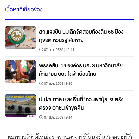
เนื้อหาที่เกี่ยวข้อง
สถ.แจงยิบ ปมเลิกจัดสอบท้องถิ่น 66 ป้อง
ทุจริต หวั่นรัฐเสียหาย
07 ส.ค. 2569 | 10:41
พรรคส้ม-19 องค์กร นศ. 3 มหาวิทยาลัย
ค้าน 'มิน ออง ไลง์' เยือนไทย
07 ส.ค. 2569 | 9:18
ป.ป.ช.ภาค 9 ลงพื้นที่ 'ควนเขานุ้ย' จ.ตรัง
ตรวจเอกชนเข้าขุดดิน
07 ส.ค. 2569 | 9:14
“ผมทราบดีว่าผู้ใหญ่อย่างท่านอาจารย์วันนอร์ แสดงความรู้สึก