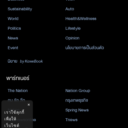
Sustainability
Auto
World
Health&Wellness
Politics
Lifestyle
News
Opinion
Event
นโยบายการเป็นส่วนตัว
นิยาย
by KaweBook
พาร์ทเนอร์
The Nation
Nation Group
คม ชัด ลึก
กรุงเทพธุรกิจ
×
Nation
Spring News
เราใช้คุกกี้
เพื่อให้
Thainewsonline
Tnews
เว็บไซต์