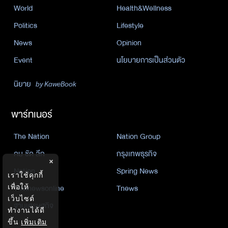
World
Health&Wellness
Politics
Lifestyle
News
Opinion
Event
นโยบายการเป็นส่วนตัว
นิยาย
by KaweBook
พาร์ทเนอร์
The Nation
Nation Group
คม ชัด ลึก
กรุงเทพธุรกิจ
×
Nation
Spring News
เราใช้คุกกี้
Thainewsonline
Tnews
เพื่อให้
เว็บไซต์
ฐานเศรษฐกิจ
ทำงานได้ดี
ขึ้น
เพิ่มเติม