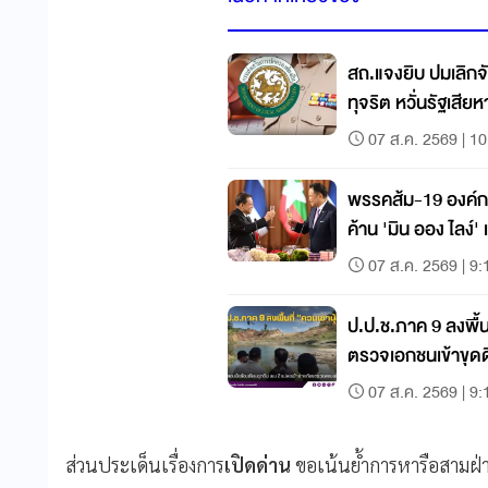
สถ.แจงยิบ ปมเลิกจั
ทุจริต หวั่นรัฐเสีย
07 ส.ค. 2569 | 10
พรรคส้ม-19 องค์ก
ค้าน 'มิน ออง ไลง์'
07 ส.ค. 2569 | 9:
ป.ป.ช.ภาค 9 ลงพื้นท
ตรวจเอกชนเข้าขุดด
07 ส.ค. 2569 | 9:
ส่วนประเด็นเรื่องการ
เปิดด่าน
ขอเน้นย้ำการหารือสามฝ่า