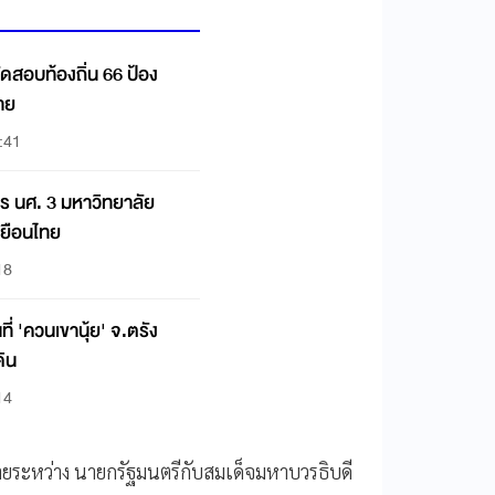
ดสอบท้องถิ่น 66 ป้อง
หาย
:41
ร นศ. 3 มหาวิทยาลัย
 เยือนไทย
18
ี่ 'ควนเขานุ้ย' จ.ตรัง
ิน
14
ยระหว่าง นายกรัฐมนตรีกับสมเด็จมหาบวรธิบดี