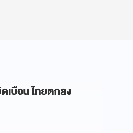
’บิดเบือน ไทยตกลง