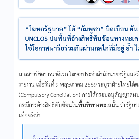
“โฆษกรัฐบาล” โต้ “กัมพูชา” บิดเบือน ยัน 
UNCLOS ปมพื้นที่อ้างสิทธิทับซ้อนทางทะเ
ใช้โอกาสหารือร่วมกันผ่านกลไกที่มีอยู่ ย้ำ ไม
นางสาวรัชดา ธนาดิเรก โฆษกประจำสำนักนายกรัฐมนตรี เป
รายงาน เมื่อวันที่ 9 พฤษภาคม 2569 ระบุว่าฝ่ายไทยได้
(Compulsory Conciliation) ภายใต้กรอบอนุสัญญาสหปร
กรณีการอ้างสิทธิทับซ้อนใน
พื้นที่ทางทะเล
นั้น ว่า รั
เท็จจริงว่า
ไทยเพียงรับทราบการแจ้งเจตจำนงของฝ่ายกัมพูช