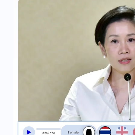
สลับเสียงอ่าน
0
:
00
/
0
:
00