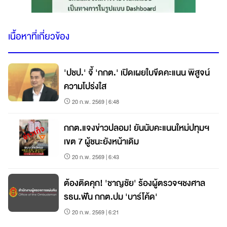
เนื้อหาที่เกี่ยวข้อง
'ปชป.' จี้ 'กกต.' เปิดเผยใบขีดคะแนน พิสูจน์
ความโปร่งใส
20 ก.พ. 2569 | 6:48
กกต.แจงข่าวปลอม! ยันนับคะแนนใหม่ปทุมฯ
เขต 7 ผู้ชนะยังหน้าเดิม
20 ก.พ. 2569 | 6:43
ต้องติดคุก! 'ชาญชัย' ร้องผู้ตรวจฯชงศาล
รธน.ฟัน กกต.ปม 'บาร์โค้ด'
20 ก.พ. 2569 | 6:21