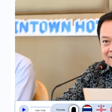
สลับเสียงอ่าน
0
:
00
/
0
:
00