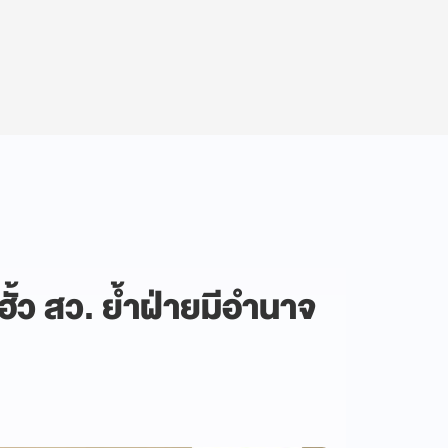
ั้ว สว. ย้ำฝ่ายมีอำนาจ