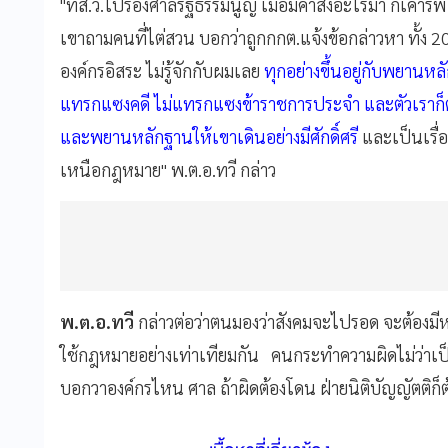
"ที่ส.ว.ไปร้องศาลรัฐธรรมนูญ เมื่อมีคำสั่งอะไรมา ก็เค
เขาถามคนที่ไต่สวน บอกว่าถูกกกต.แจ้งข้อกล่าวหา ทั้ง 2
องค์กรอิสระ ไม่รู้จักกับผมเลย
ทุกอย่างขึ้นอยู่กับพยานหล
แทรกแซงคดี ไม่แทรกแซงข้าราชการประจำ และตัวเราก็ต
และพยานหลักฐานให้เขาเดินอย่างมีศักดิ์ศรี
และเป็นเรื่อง
เหนือกฎหมาย" พ.ต.อ.ทวี กล่าว
พ.ต.อ.ทวี
กล่าวต่อว่าตนมองว่าสังคมจะไปรอด จะต้องมีห
ใช้กฎหมายอย่างเท่าเทียมกัน คนกระทำความผิดไม่ว่าเป็น
บอกวาองค์กรไหน ศาล ถ้าผิดต้องโดน ฝ่ายนิติบัญญัตติก็