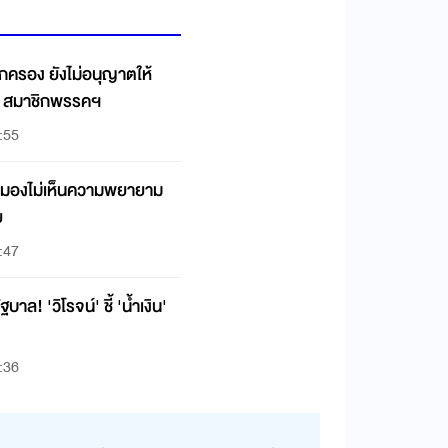
รอง ยังไม่อนุญาตให้
ID สมาชิกพรรคฯ
:55
มมองไม่เห็นความพยายาม
ย
:47
ฐบาล! 'วิโรจน์' ชี้ 'น้ำเงิน'
:36