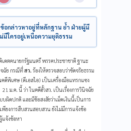
อกล่าวหาอยู่ที่หลักฐาน ย้ำ ฝ่ายผู้มี
่มีใครอยู่เหนือความยุติธรรม
เดตคนายกรัฐมนตรี พรรคประชาชาติ ฐานะ
จฉัย กรณีที่
สว.
ร้องให้ตรวจสอบว่าขัดจริยธรรม
นคดีพิเศษ (ดีเอสไอ) เป็นเครื่องมือแทรกแซง
่ 21 ม.ค. นี้ ว่า ในคดีฮั้วสว. เป็นเรื่องการวินิจฉัย
ิดปกติ และมีข้อสงสัยว่าเม็ดเงินนี้เป็นการ
็นเพียงการสืบสวนสอบสวน ยังไม่มีการแจ้งข้อ
ู้แจ้งข้อหา