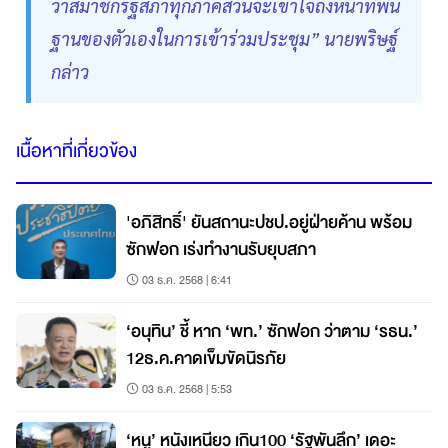
ว่าสมาชิกรัฐสภาทุกภาคส่วนจะเข้าใจถึงหน้าที่พื้น
ฐานของตัวเองในการเข้าร่วมประชุม” นายพริษฐ์
กล่าว
เนื้อหาที่เกี่ยวข้อง
'อภิสิทธิ์' ยันสถานะปชป.อยู่ฝ่ายค้าน พร้อม
ซักฟอก เร่งทำงานรับยุบสภา
03 ธ.ค. 2568 | 6:41
‘อนุทิน’ ชี้ หาก ‘พท.’ ซักฟอก ว่าตาม ‘รธน.’
12ธ.ค.คาดเข็มขัดนิรภัย
03 ธ.ค. 2568 | 5:53
‘หนู’ หนังเหนียว เกิน100 ‘รัฐพันลึก’ เดอะ