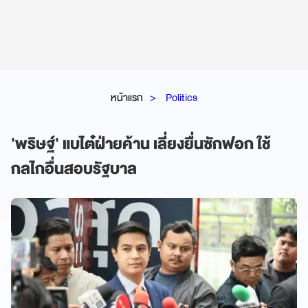
หน้าแรก
Politics
'พริษฐ์' แบไต๋ฝ่ายค้าน เลี่ยงยื่นซักฟอก ใช้
กลไกอื่นสอบรัฐบาล