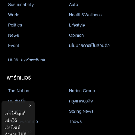
Sustainability
Auto
World
Health&Wellness
Politics
Lifestyle
News
Opinion
Event
นโยบายการเป็นส่วนตัว
นิยาย
by KaweBook
พาร์ทเนอร์
The Nation
Nation Group
คม ชัด ลึก
กรุงเทพธุรกิจ
×
Nation
Spring News
เราใช้คุกกี้
เพื่อให้
Thainewsonline
Tnews
เว็บไซต์
ฐานเศรษฐกิจ
ทำงานได้ดี